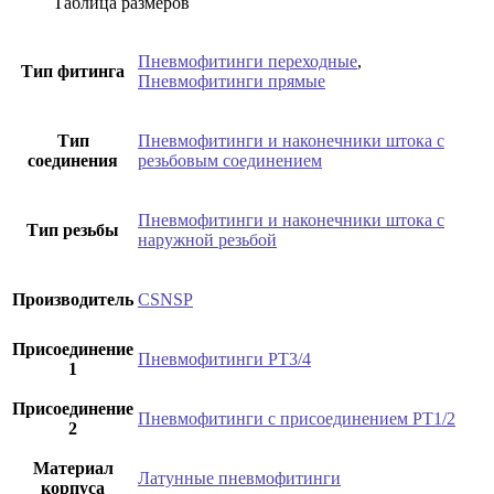
Таблица размеров
Пневмофитинги переходные
,
Тип фитинга
Пневмофитинги прямые
Тип
Пневмофитинги и наконечники штока с
соединения
резьбовым соединением
Пневмофитинги и наконечники штока с
Тип резьбы
наружной резьбой
Производитель
CSNSP
Присоединение
Пневмофитинги PT3/4
1
Присоединение
Пневмофитинги с присоединением PT1/2
2
Материал
Латунные пневмофитинги
корпуса