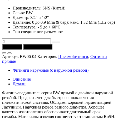
Производитель: SNS (Китай)
Серия: BW
Диаметр: 3/4" и 1/2"
Давление: 0 до 0,9 Мпа (9 бар); макс. 1,32 Мпа (13,2 бар)
Температура: - 5 до + 60°C
Тип соединения: разъемное
Количество
товара
В корзину
Купить в 1 клик
Фитинг
BW06-
Артикул:
BW06-04
Категория:
Пневмофитинги
,
Фитинги
04
прямые
(CSNSP)
прямой
Фитинги наружные (с наружной резьбой)
3/4-
1/2
Описание
Детали
Фитинг-соединитель серии BW прямой с двойной наружной
резьбой. Предназначен для быстрого подключения
пневматической системы. Обладает хорошей герметизацией.
Латунный. Наружная резьба разного диаметра. Хорошее
качество изготовления обеспечивает длительный срок
службы. Материалы изделия соответствуют стандартам RoSH.