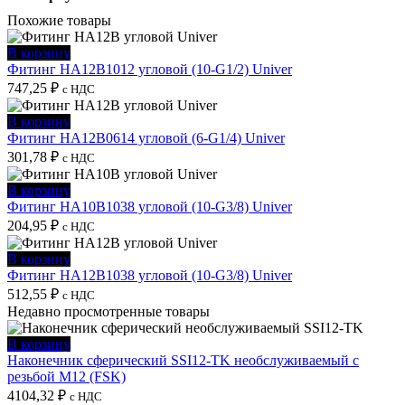
Похожие товары
В корзину
Фитинг HA12B1012 угловой (10-G1/2) Univer
747,25
₽
с НДС
В корзину
Фитинг HA12B0614 угловой (6-G1/4) Univer
301,78
₽
с НДС
В корзину
Фитинг HA10B1038 угловой (10-G3/8) Univer
204,95
₽
с НДС
В корзину
Фитинг HA12B1038 угловой (10-G3/8) Univer
512,55
₽
с НДС
Недавно просмотренные товары
В корзину
Наконечник сферический SSI12-TK необслуживаемый с
резьбой M12 (FSK)
4104,32
₽
с НДС