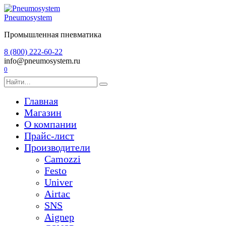
Перейти
к
Pneumosystem
содержанию
Промышленная пневматика
8 (800) 222-60-22
info@pneumosystem.ru
0
Search
for:
Главная
Магазин
О компании
Прайс-лист
Производители
Camozzi
Festo
Univer
Airtac
SNS
Aignep