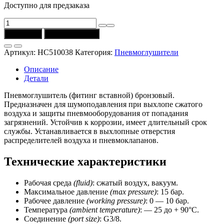
Доступно для предзаказа
Количество
товара
В корзину
Купить в 1 клик
Глушитель
HC510038
Артикул:
HC510038
Категория:
Пневмоглушители
(соединение
G3/8)
Описание
Univer
Детали
Пневмоглушитель (фитинг вставной) бронзовый.
Предназначен для шумоподавления при выхлопе сжатого
воздуха и защиты пневмооборудования от попадания
загрязнений. Устойчив к коррозии, имеет длительный срок
службы. Устанавливается в выхлопные отверстия
распределителей воздуха и пневмоклапанов.
Технические характеристики
Рабочая среда
(fluid)
: сжатый воздух, вакуум.
Максимальное давление
(max pressure)
: 15 бар.
Рабочее давление
(working
pressure)
: 0 — 10 бар.
Температура
(ambient temperature)
: — 25 до + 90°C.
Соединение
(port size)
: G3/8.