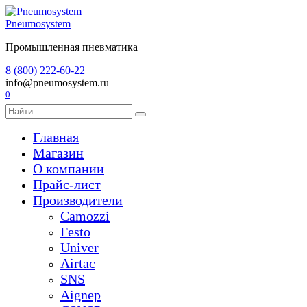
Перейти
к
Pneumosystem
содержанию
Промышленная пневматика
8 (800) 222-60-22
info@pneumosystem.ru
0
Search
for:
Главная
Магазин
О компании
Прайс-лист
Производители
Camozzi
Festo
Univer
Airtac
SNS
Aignep