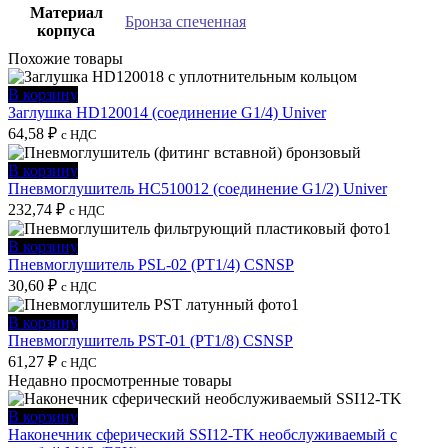
Материал
Бронза спеченная
корпуса
Похожие товары
В корзину
Заглушка HD120014 (соединение G1/4) Univer
64,58
₽
с НДС
В корзину
Пневмоглушитель HC510012 (соединение G1/2) Univer
232,74
₽
с НДС
В корзину
Пневмоглушитель PSL-02 (PT1/4) CSNSP
30,60
₽
с НДС
В корзину
Пневмоглушитель PST-01 (PT1/8) CSNSP
61,27
₽
с НДС
Недавно просмотренные товары
В корзину
Наконечник сферический SSI12-TK необслуживаемый с