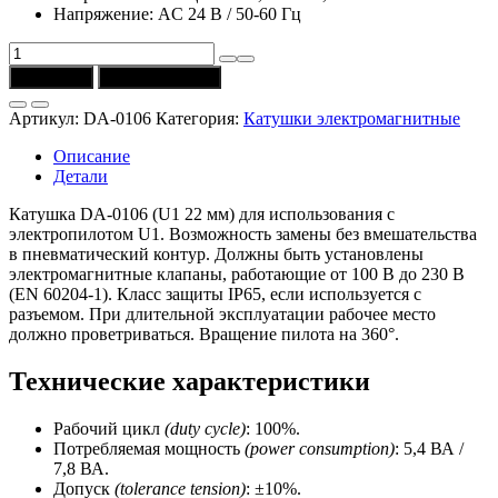
Напряжение: AC 24 В / 50-60 Гц
Количество
товара
В корзину
Купить в 1 клик
Катушка
DA-
Артикул:
DA-0106
Категория:
Катушки электромагнитные
0106
(24
Описание
V
Детали
AC
/
Катушка DA-0106 (U1 22 мм) для использования с
50-
электропилотом U1. Возможность замены без вмешательства
60
в пневматический контур. Должны быть установлены
Hz)
электромагнитные клапаны, работающие от 100 В до 230 В
Univer
(EN 60204-1). Класс защиты IP65, если используется с
разъемом. При длительной эксплуатации рабочее место
должно проветриваться. Вращение пилота на 360°.
Технические характеристики
Рабочий цикл
(duty cycle)
: 100%.
Потребляемая мощность
(power consumption)
: 5,4 ВА /
7,8 ВА.
Допуск
(tolerance tension)
: ±10%.