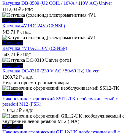
Катушка DB-0509 (U2 COIL / 10VA / 110V AC) Univer
1112,03
₽
с НДС
В корзину
Катушка 4V1/DC24V (CSNSP)
543,71
₽
с НДС
В корзину
Катушка 4V1/AC110V (CSNSP)
543,71
₽
с НДС
В корзину
Катушка DC-0310 (230 V AC / 50-60 Hz) Univer
1260,72
₽
с НДС
Недавно просмотренные товары
В корзину
Наконечник сферический SSI12-TK необслуживаемый с
резьбой M12 (FSK)
4104,32
₽
с НДС
В корзину
Наконечник сферический GIL12-UK необслуживаемый с