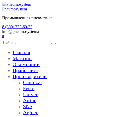
Перейти
к
Pneumosystem
содержанию
Промышленная пневматика
8 (800) 222-60-22
info@pneumosystem.ru
0
Search
for:
Главная
Магазин
О компании
Прайс-лист
Производители
Camozzi
Festo
Univer
Airtac
SNS
Aignep