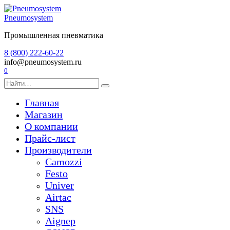
Перейти
к
Pneumosystem
содержанию
Промышленная пневматика
8 (800) 222-60-22
info@pneumosystem.ru
0
Search
for:
Главная
Магазин
О компании
Прайс-лист
Производители
Camozzi
Festo
Univer
Airtac
SNS
Aignep