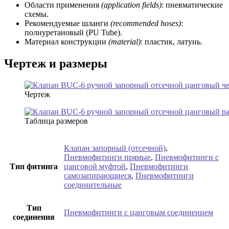
Области применения
(application fields)
: пневматические
схемы.
Рекомендуемые шланги
(recommended hoses)
:
полиуретановый (PU Tube).
Материал конструкции
(material)
: пластик, латунь.
Чертеж и размеры
Чертеж
Таблица размеров
Клапан запорный (отсечной)
,
Пневмофитинги прямые
,
Пневмофитинги с
Тип фитинга
цанговой муфтой
,
Пневмофитинги
самозапирающиеся
,
Пневмофитинги
соединительные
Тип
Пневмофитинги с цанговым соединением
соединения