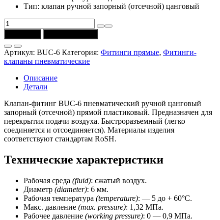
Тип: клапан ручной запорный (отсечной) цанговый
Количество
товара
В корзину
Купить в 1 клик
Клапан
BUC-
Артикул:
BUC-6
Категория:
Фитинги прямые
,
Фитинги-
6
клапаны пневматические
(D
=
Описание
6
Детали
мм)
CSNSP
Клапан-фитинг BUC-6 пневматический ручной цанговый
запорный (отсечной) прямой пластиковый. Предназначен для
перекрытия подачи воздуха. Быстроразъемный (легко
соединяется и отсоединяется). Материалы изделия
соответствуют стандартам RoSH.
Технические характеристики
Рабочая среда
(fluid)
: сжатый воздух.
Диаметр
(diameter)
: 6 мм.
Рабочая температура
(temperature)
: — 5 до + 60°C.
Макс. давление
(max.
pressure)
: 1,32 МПа.
Рабочее давление
(working pressure)
: 0 — 0,9 МПа.