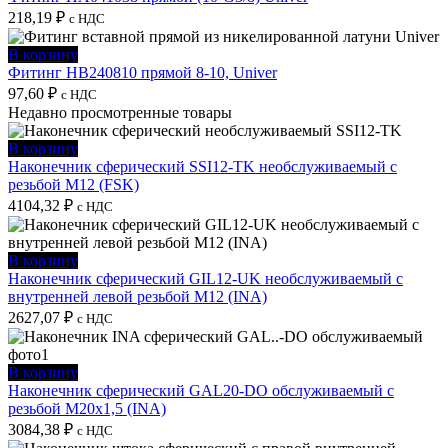
218,19
₽
с НДС
В корзину
Фитинг HB240810 прямой 8-10, Univer
97,60
₽
с НДС
Недавно просмотренные товары
В корзину
Наконечник сферический SSI12-TK необслуживаемый с
резьбой M12 (FSK)
4104,32
₽
с НДС
В корзину
Наконечник сферический GIL12-UK необслуживаемый с
внутренней левой резьбой M12 (INA)
2627,07
₽
с НДС
В корзину
Наконечник сферический GAL20-DO обслуживаемый с
резьбой M20x1,5 (INA)
3084,38
₽
с НДС