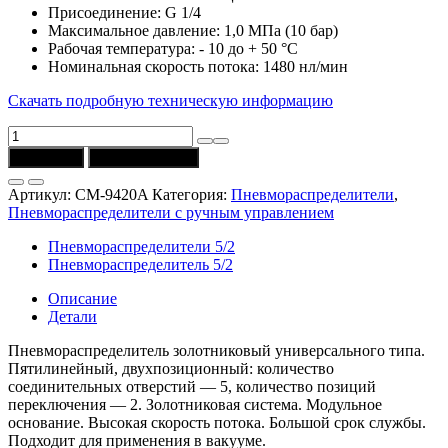
Присоединение: G 1/4
Максимальное давление: 1,0 МПа (10 бар)
Рабочая температура: - 10 до + 50 °C
Номинальная скорость потока: 1480 нл/мин
Скачать подробную техническую информацию
Количество
товара
В корзину
Купить в 1 клик
Распределитель
CM-
Артикул:
CM-9420A
Категория:
Пневмораспределители
,
9420A
Пневмораспределители с ручным управлением
(5/2,
G1/4)
Пневмораспределители 5/2
Univer
Пневмораспределитель 5/2
Описание
Детали
Пневмораспределитель золотниковый универсального типа.
Пятилинейный, двухпозиционный: количество
соединительных отверстий — 5, количество позиций
переключения — 2. Золотниковая система. Модульное
основание. Высокая скорость потока. Большой срок службы.
Подходит для применения в вакууме.