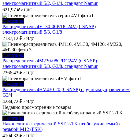
электромагнитный 5/2, G1/4, стандарт Namur
621,97
₽
с НДС
В корзину
Распределитель 4V130-06P/DC24V (CSNSP)
электромагнитный 5/3, G1/8
2137,12
₽
с НДС
В корзину
Распределитель 4M230-08C/DC24V (CSNSP)
электромагнитный 5/3, G3/8, стандарт Namur
2366,43
₽
с НДС
В корзину
Распределитель 4HV430-20 (CSNSP) с ручным управлением
G3/4
4284,72
₽
с НДС
Недавно просмотренные товары
В корзину
Наконечник сферический SSI12-TK необслуживаемый с
резьбой M12 (FSK)
4104,32
₽
с НДС