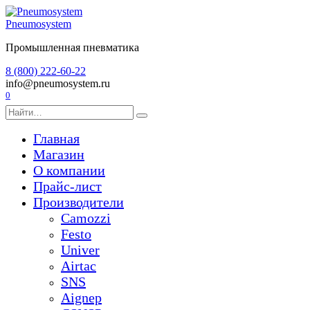
Перейти
к
Pneumosystem
содержанию
Промышленная пневматика
8 (800) 222-60-22
info@pneumosystem.ru
0
Search
for:
Главная
Магазин
О компании
Прайс-лист
Производители
Camozzi
Festo
Univer
Airtac
SNS
Aignep