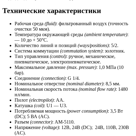
Технические характеристики
Рабочая среда
(fluid)
: фильтрованный воздух (точность
очистки 50 мкм).
Температура окружающей среды
(ambient temperature)
:
— 10 до + 50°C.
Количество линий и позиций
(ways/positions)
: 5/2.
Система коммутации
(commutation system)
: золотник.
Тип управления
(control)
: ручное, механическое,
пневматическое, электропневматическое.
Максимальное давление
(max.
pressure)
: 1,0 МПа (10
бар).
Соединение
(connection)
: G 1/4.
Номинальное отверстие
(nominal diameter)
: 8,5 мм.
Номинальная скорость потока
(nominal flow rate)
: 1480
нл/мин.
Пилот
(electropilot)
: АА.
Катушка
(coil)
: U1 — U3.
Потребляемая мощность
(power consumption)
: 3,5 Вт
(DC); 5 ВА (AC).
Разъем
(connector)
: АМ-5110.
Напряжение
(voltage)
: 12В, 24В (DC); 24В, 110В, 230В
(AC).