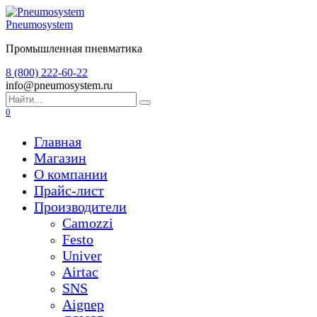
Перейти
к
Pneumosystem
содержанию
Промышленная пневматика
8 (800) 222-60-22
info@pneumosystem.ru
Search
for:
0
Главная
Магазин
О компании
Прайс-лист
Производители
Camozzi
Festo
Univer
Airtac
SNS
Aignep