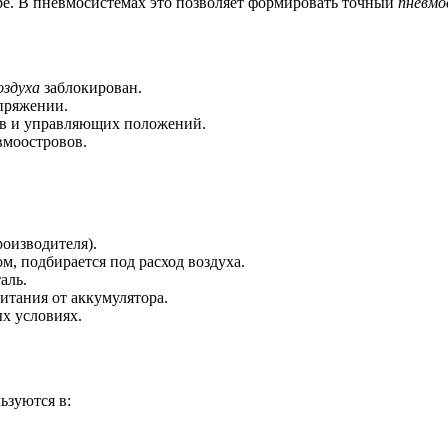
ре. В пневмосистемах это позволяет формировать точный
пневмо
оздуха
заблокирован.
пряжении.
ртов и управляющих положений.
вмоостровов.
роизводителя).
м, подбирается под расход воздуха.
аль.
питания от аккумулятора.
ых условиях.
ьзуются в: