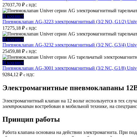
27037,70
₽
с НДС
В корзину
Пневмоклапан AG-3223 электромагнитный (3/2 NO, G1/2) Univ
17275,18
₽
с НДС
В корзину
Пневмоклапан AG-3232 электромагнитный (3/2 NC, G3/4) Univ
25459,88
₽
с НДС
В корзину
Пневмоклапан AG-3001 электромагнитный (3/2 NC, G1/8) Univ
9284,12
₽
с НДС
Электромагнитные пневмоклапаны 12
Электромагнитный клапан на 12 вольт используется в тех случ
электроклапан
востребован в мобильной технике, на спецтранс
Принцип работы
Работа клапана основана на действии электромагнита. При под