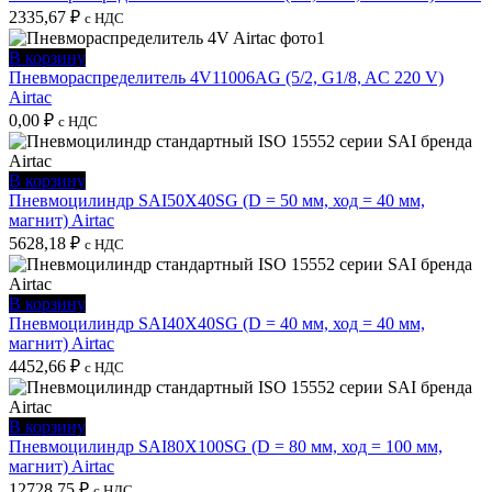
2335,67
₽
с НДС
В корзину
Пневмораспределитель 4V11006AG (5/2, G1/8, AC 220 V)
Airtac
0,00
₽
с НДС
В корзину
Пневмоцилиндр SAI50X40SG (D = 50 мм, ход = 40 мм,
магнит) Airtac
5628,18
₽
с НДС
В корзину
Пневмоцилиндр SAI40X40SG (D = 40 мм, ход = 40 мм,
магнит) Airtac
4452,66
₽
с НДС
В корзину
Пневмоцилиндр SAI80X100SG (D = 80 мм, ход = 100 мм,
магнит) Airtac
12728,75
₽
с НДС