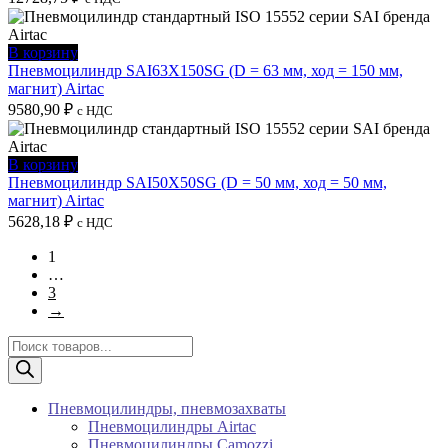
В корзину
Пневмоцилиндр SAI63X150SG (D = 63 мм, ход = 150 мм,
магнит) Airtac
9580,90
₽
с НДС
В корзину
Пневмоцилиндр SAI50X50SG (D = 50 мм, ход = 50 мм,
магнит) Airtac
5628,18
₽
с НДС
1
…
3
→
Поиск
товаров
Пневмоцилиндры, пневмозахваты
Пневмоцилиндры Airtac
Пневмоцилиндры Camozzi