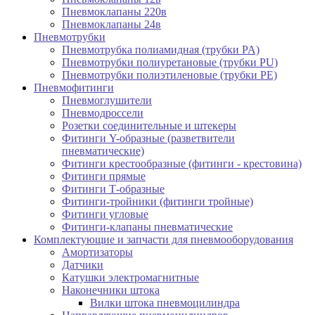
Пневмоклапаны 220в
Пневмоклапаны 24в
Пневмотрубки
Пневмотрубка полиамидная (трубки PA)
Пневмотрубки полиуретановые (трубки PU)
Пневмотрубки полиэтиленовые (трубки PE)
Пневмофитинги
Пневмоглушители
Пневмодроссели
Розетки соединительные и штекеры
Фитинги Y-образные (разветвители
пневматические)
Фитинги крестообразные (фитинги - крестовина)
Фитинги прямые
Фитинги Т-образные
Фитинги-тройники (фитинги тройные)
Фитинги угловые
Фитинги-клапаны пневматические
Комплектующие и запчасти для пневмооборудования
Амортизаторы
Датчики
Катушки электромагнитные
Наконечники штока
Вилки штока пневмоцилиндра