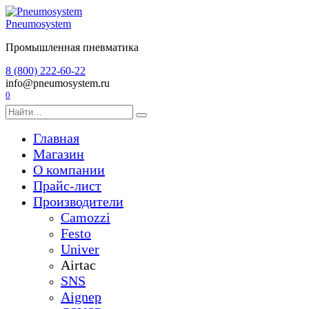
Перейти
к
Pneumosystem
содержанию
Промышленная пневматика
8 (800) 222-60-22
info@pneumosystem.ru
0
Search
for:
Главная
Магазин
О компании
Прайс-лист
Производители
Camozzi
Festo
Univer
Airtac
SNS
Aignep