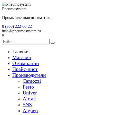
Перейти
к
Pneumosystem
содержанию
Промышленная пневматика
8 (800) 222-60-22
info@pneumosystem.ru
0
Search
for:
Главная
Магазин
О компании
Прайс-лист
Производители
Camozzi
Festo
Univer
Airtac
SNS
Aignep