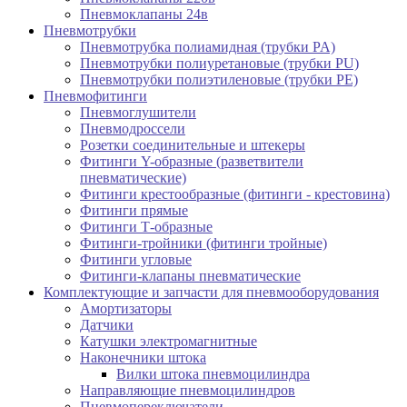
Пневмоклапаны 24в
Пневмотрубки
Пневмотрубка полиамидная (трубки PA)
Пневмотрубки полиуретановые (трубки PU)
Пневмотрубки полиэтиленовые (трубки PE)
Пневмофитинги
Пневмоглушители
Пневмодроссели
Розетки соединительные и штекеры
Фитинги Y-образные (разветвители
пневматические)
Фитинги крестообразные (фитинги - крестовина)
Фитинги прямые
Фитинги Т-образные
Фитинги-тройники (фитинги тройные)
Фитинги угловые
Фитинги-клапаны пневматические
Комплектующие и запчасти для пневмооборудования
Амортизаторы
Датчики
Катушки электромагнитные
Наконечники штока
Вилки штока пневмоцилиндра
Направляющие пневмоцилиндров
Пневмопереключатели