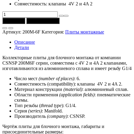
Совместимость: клапаны 4V 2 и 4A 2
Количество
товара
В корзину
Купить в 1 клик
Плита
200M-
Артикул:
200M-6F
Категория:
Плиты монтажные
6F
G1/4
Описание
CSNSP
Детали
для
блочного
Коллекторные плиты для блочного монтажа от компании
монтажа
CSNSP 200M6F серии, совместима c 4V 2 и 4A 2 клапанами,
изготавливаются из алюминиевого сплава и имеет резьбу G1/4
Число мест
(number of places)
: 6.
Совместимость (compatibility): клапаны 4V 2 и 4A 2.
Материал конструкции
(material)
: алюминиевый сплав.
Области применения
(application fields)
: пневматические
схемы.
Тип резьбы (
thread type
): G1/4.
Серия
(series)
: Manifold.
Производитель
(company)
: CSNSP.
Чертёж плиты для блочного монтажа, габариты и
присоединительные размеры: