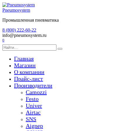
Перейти
к
Pneumosystem
содержанию
Промышленная пневматика
8 (800) 222-60-22
info@pneumosystem.ru
0
Search
for:
Главная
Магазин
О компании
Прайс-лист
Производители
Camozzi
Festo
Univer
Airtac
SNS
Aignep