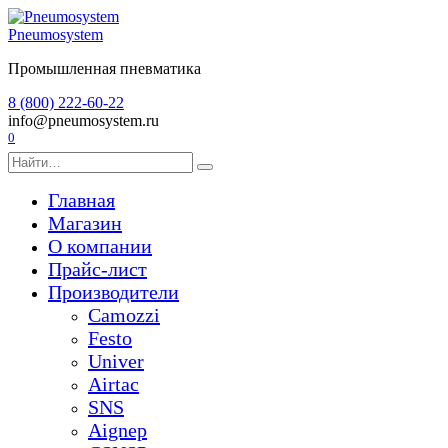
Перейти
к
Pneumosystem
содержанию
Промышленная пневматика
8 (800) 222-60-22
info@pneumosystem.ru
0
Search
for:
Главная
Магазин
О компании
Прайс-лист
Производители
Camozzi
Festo
Univer
Airtac
SNS
Aignep