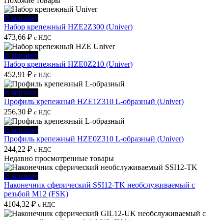
Похожие товары
В корзину
Набор крепежный HZE2Z300 (Univer)
473,66
₽
с НДС
В корзину
Набор крепежный HZE0Z210 (Univer)
452,91
₽
с НДС
В корзину
Профиль крепежный HZE1Z310 L-образный (Univer)
256,30
₽
с НДС
В корзину
Профиль крепежный HZE0Z310 L-образный (Univer)
244,22
₽
с НДС
Недавно просмотренные товары
В корзину
Наконечник сферический SSI12-TK необслуживаемый с
резьбой M12 (FSK)
4104,32
₽
с НДС