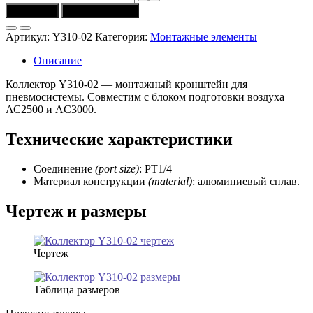
товара
В корзину
Купить в 1 клик
Коллектор
Y310-
Артикул:
Y310-02
Категория:
Монтажные элементы
02
(резьба
Описание
PT1/4)
CSNSP
Коллектор Y310-02 — монтажный кронштейн для
пневмосистемы. Совместим с блоком подготовки воздуха
АС2500 и AC3000.
Технические характеристики
Соединение
(port size)
: PT1/4
Материал конструкции
(material)
: алюминиевый сплав.
Чертеж и размеры
Чертеж
Таблица размеров