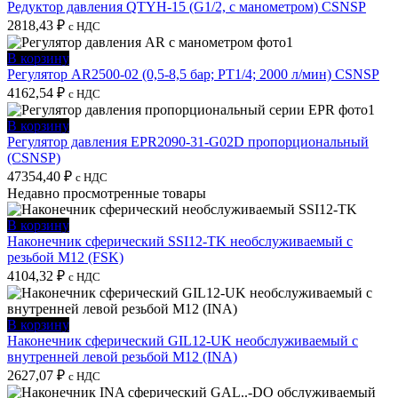
Редуктор давления QTYH-15 (G1/2, с манометром) CSNSP
2818,43
₽
с НДС
В корзину
Регулятор AR2500-02 (0,5-8,5 бар; PT1/4; 2000 л/мин) CSNSP
4162,54
₽
с НДС
В корзину
Регулятор давления EPR2090-31-G02D пропорциональный
(CSNSP)
47354,40
₽
с НДС
Недавно просмотренные товары
В корзину
Наконечник сферический SSI12-TK необслуживаемый с
резьбой M12 (FSK)
4104,32
₽
с НДС
В корзину
Наконечник сферический GIL12-UK необслуживаемый с
внутренней левой резьбой M12 (INA)
2627,07
₽
с НДС