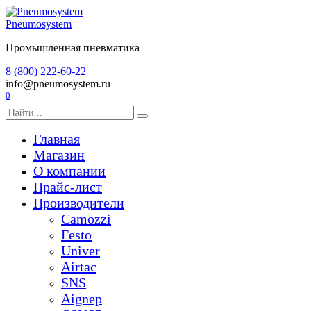
Перейти
к
Pneumosystem
содержанию
Промышленная пневматика
8 (800) 222-60-22
info@pneumosystem.ru
0
Search
for:
Главная
Магазин
О компании
Прайс-лист
Производители
Camozzi
Festo
Univer
Airtac
SNS
Aignep