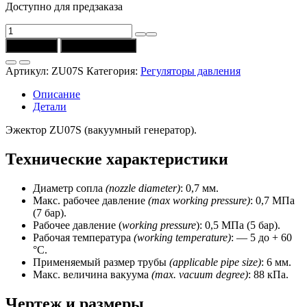
Доступно для предзаказа
Количество
товара
В корзину
Купить в 1 клик
Эжектор
ZU07S
Артикул:
ZU07S
Категория:
Регуляторы давления
(CSNSP)
Описание
Детали
Эжектор ZU07S (вакуумный генератор).
Технические характеристики
Диаметр сопла
(nozzle diameter)
: 0,7 мм.
Макс. рабочее давление
(max working pressure)
: 0,7 МПа
(7 бар).
Рабочее давление (
working pressure
): 0,5 МПа (5 бар).
Рабочая температура
(working temperature)
: — 5 до + 60
°C.
Применяемый размер трубы
(applicable pipe size)
: 6 мм.
Макс. величина вакуума
(max. vacuum degree)
: 88 кПа.
Чертеж и размеры