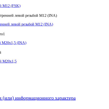
й M12 (FSK)
нней левой резьбой M12 (INA)
 M20x1,5 (INA)
й M20x1,5
и (или) информационного характера