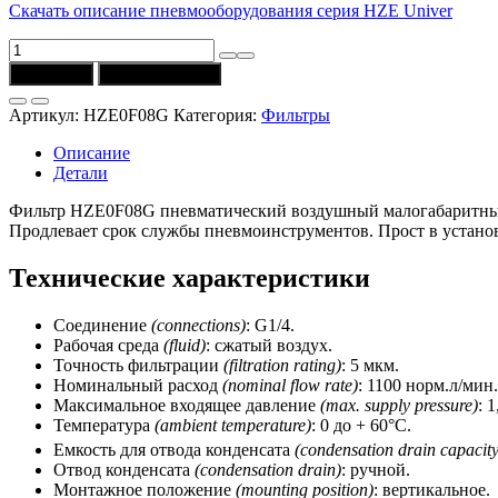
Скачать описание пневмооборудования серия HZE Univer
Количество
товара
В корзину
Купить в 1 клик
Фильтр
HZE0F08G
Артикул:
HZE0F08G
Категория:
Фильтры
(соединение
G1/4)
Описание
Univer
Детали
Фильтр HZE0F08G пневматический воздушный малогабаритный. 
Продлевает срок службы пневмоинструментов. Прост в установк
Технические характеристики
Соединение
(connections)
: G1/4.
Рабочая среда
(fluid)
: сжатый воздух.
Точность фильтрации
(filtration rating)
: 5 мкм.
Номинальный расход
(nominal flow rate)
: 1100 норм.л/мин.
Максимальное входящее давление
(max. supply pressure)
: 
Температура
(ambient temperature)
: 0 до + 60°C.
Емкость для отвода конденсата
(condensation drain capacity
Отвод конденсата
(condensation drain)
: ручной.
Монтажное положение
(mounting position)
: вертикальное.