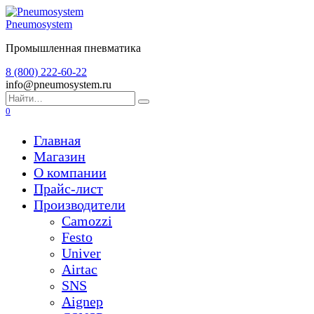
Перейти
к
Pneumosystem
содержанию
Промышленная пневматика
8 (800) 222-60-22
info@pneumosystem.ru
Search
for:
0
Главная
Магазин
О компании
Прайс-лист
Производители
Camozzi
Festo
Univer
Airtac
SNS
Aignep