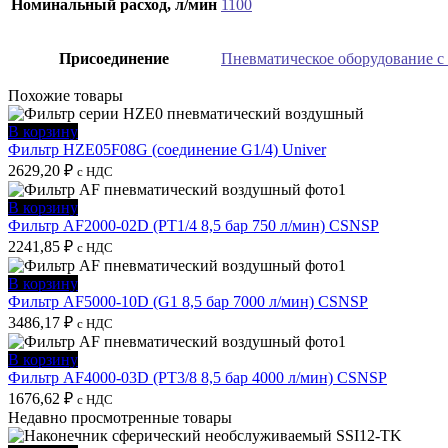
Номинальный расход, л/мин
1100
Присоединение
Пневматическое оборудование с
Похожие товары
В корзину
Фильтр HZE05F08G (соединение G1/4) Univer
2629,20
₽
с НДС
В корзину
Фильтр AF2000-02D (PT1/4 8,5 бар 750 л/мин) CSNSP
2241,85
₽
с НДС
В корзину
Фильтр AF5000-10D (G1 8,5 бар 7000 л/мин) CSNSP
3486,17
₽
с НДС
В корзину
Фильтр AF4000-03D (PT3/8 8,5 бар 4000 л/мин) CSNSP
1676,62
₽
с НДС
Недавно просмотренные товары