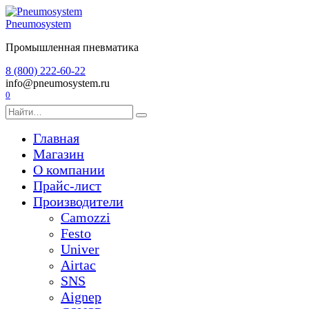
Перейти
к
Pneumosystem
содержанию
Промышленная пневматика
8 (800) 222-60-22
info@pneumosystem.ru
0
Search
for:
Главная
Магазин
О компании
Прайс-лист
Производители
Camozzi
Festo
Univer
Airtac
SNS
Aignep