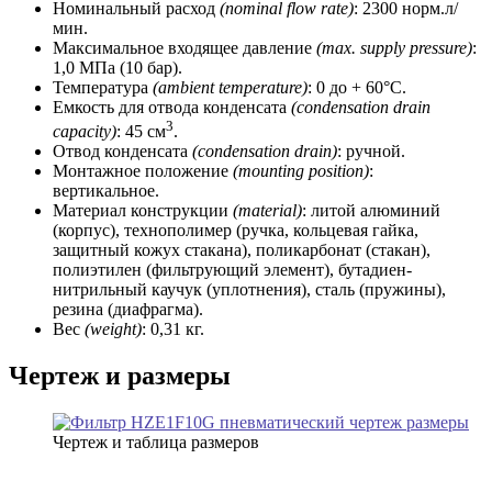
Номинальный расход
(nominal flow rate)
: 2300 норм.л/
мин.
Максимальное входящее давление
(max. supply pressure)
:
1,0 МПа (10 бар).
Температура
(ambient temperature)
: 0 до + 60°C.
Емкость для отвода конденсата
(condensation drain
3
capacity)
: 45 см
.
Отвод конденсата
(condensation drain)
: ручной.
Монтажное положение
(mounting position)
:
вертикальное.
Материал конструкции
(material)
: литой алюминий
(корпус), технополимер (ручка, кольцевая гайка,
защитный кожух стакана), поликарбонат (стакан),
полиэтилен (фильтрующий элемент), бутадиен-
нитрильный каучук (уплотнения), сталь (пружины),
резина (диафрагма).
Вес
(weight)
: 0,31 кг.
Чертеж и размеры
Чертеж и таблица размеров