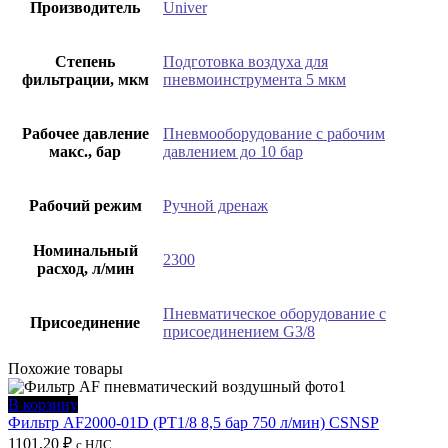
Производитель
Univer
Степень
Подготовка воздуха для
фильтрации, мкм
пневмоинструмента 5 мкм
Рабочее давление
Пневмооборудование с рабочим
макс., бар
давлением до 10 бар
Рабочий режим
Ручной дренаж
Номинальный
2300
расход, л/мин
Пневматическое оборудование с
Присоединение
присоединением G3/8
Похожие товары
В корзину
Фильтр AF2000-01D (PT1/8 8,5 бар 750 л/мин) CSNSP
1101,20
₽
с НДС