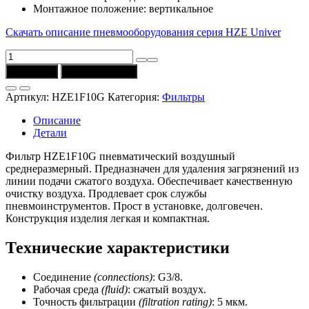
Монтажное положение: вертикальное
Скачать описание пневмооборудования серия HZE Univer
Количество
товара
В корзину
Купить в 1 клик
Фильтр
HZE1F10G
Артикул:
HZE1F10G
Категория:
Фильтры
(соединение
G3/8)
Описание
Univer
Детали
Фильтр HZE1F10G пневматический воздушный
среднеразмерный. Предназначен для удаления загрязнений из
линии подачи сжатого воздуха. Обеспечивает качественную
очистку воздуха. Продлевает срок службы
пневмоинструментов. Прост в установке, долговечен.
Конструкция изделия легкая и компактная.
Технические характеристики
Соединение
(connections)
: G3/8.
Рабочая среда
(fluid)
: сжатый воздух.
Точность фильтрации
(filtration rating)
: 5 мкм.