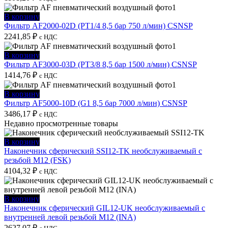
В корзину
Фильтр AF2000-02D (PT1/4 8,5 бар 750 л/мин) CSNSP
2241,85
₽
с НДС
В корзину
Фильтр AF3000-03D (PT3/8 8,5 бар 1500 л/мин) CSNSP
1414,76
₽
с НДС
В корзину
Фильтр AF5000-10D (G1 8,5 бар 7000 л/мин) CSNSP
3486,17
₽
с НДС
Недавно просмотренные товары
В корзину
Наконечник сферический SSI12-TK необслуживаемый с
резьбой M12 (FSK)
4104,32
₽
с НДС
В корзину
Наконечник сферический GIL12-UK необслуживаемый с
внутренней левой резьбой M12 (INA)
2627,07
₽