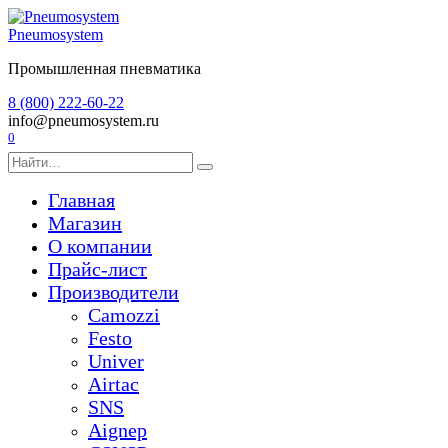
Перейти
к
Pneumosystem
содержанию
Промышленная пневматика
8 (800) 222-60-22
info@pneumosystem.ru
0
Search
for:
Главная
Магазин
О компании
Прайс-лист
Производители
Camozzi
Festo
Univer
Airtac
SNS
Aignep