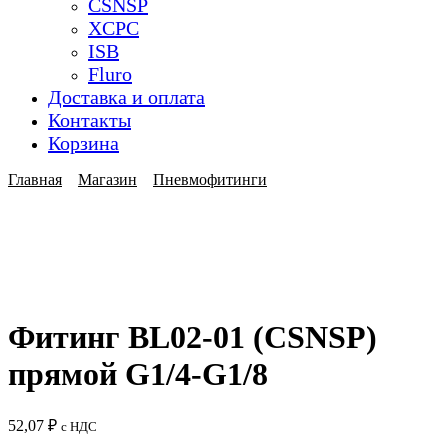
CSNSP
XCPC
ISB
Fluro
Доставка и оплата
Контакты
Корзина
Главная
Магазин
Пневмофитинги
Фитинг BL02-01 (CSNSP)
прямой G1/4-G1/8
52,07
₽
с НДС