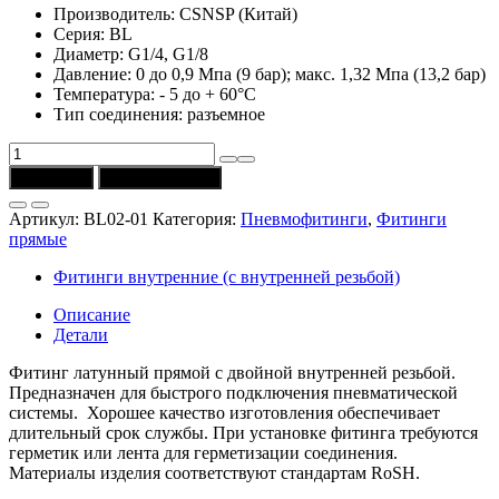
Производитель: CSNSP (Китай)
Серия: BL
Диаметр: G1/4, G1/8
Давление: 0 до 0,9 Мпа (9 бар); макс. 1,32 Мпа (13,2 бар)
Температура: - 5 до + 60°C
Тип соединения: разъемное
Количество
товара
В корзину
Купить в 1 клик
Фитинг
BL02-
Артикул:
BL02-01
Категория:
Пневмофитинги
,
Фитинги
01
прямые
(CSNSP)
прямой
Фитинги внутренние (с внутренней резьбой)
G1/4-
G1/8
Описание
Детали
Фитинг латунный прямой с двойной внутренней резьбой.
Предназначен для быстрого подключения пневматической
системы. Хорошее качество изготовления обеспечивает
длительный срок службы. При установке фитинга требуются
герметик или лента для герметизации соединения.
Материалы изделия соответствуют стандартам RoSH.