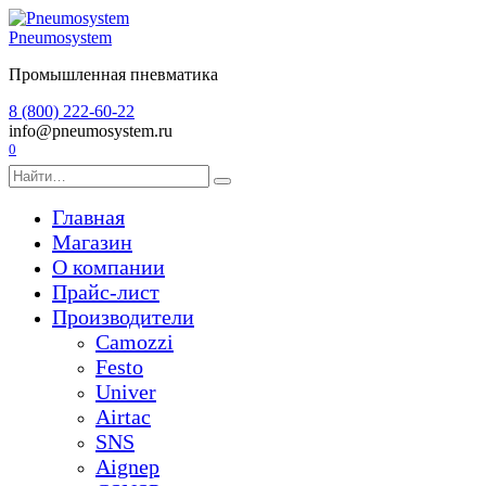
Перейти
к
Pneumosystem
содержанию
Промышленная пневматика
8 (800) 222-60-22
info@pneumosystem.ru
0
Search
for:
Главная
Магазин
О компании
Прайс-лист
Производители
Camozzi
Festo
Univer
Airtac
SNS
Aignep