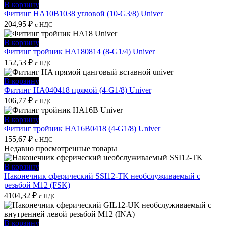
В корзину
Фитинг HA10B1038 угловой (10-G3/8) Univer
204,95
₽
с НДС
В корзину
Фитинг тройник HA180814 (8-G1/4) Univer
152,53
₽
с НДС
В корзину
Фитинг HA040418 прямой (4-G1/8) Univer
106,77
₽
с НДС
В корзину
Фитинг тройник HA16B0418 (4-G1/8) Univer
155,67
₽
с НДС
Недавно просмотренные товары
В корзину
Наконечник сферический SSI12-TK необслуживаемый с
резьбой M12 (FSK)
4104,32
₽
с НДС
В корзину