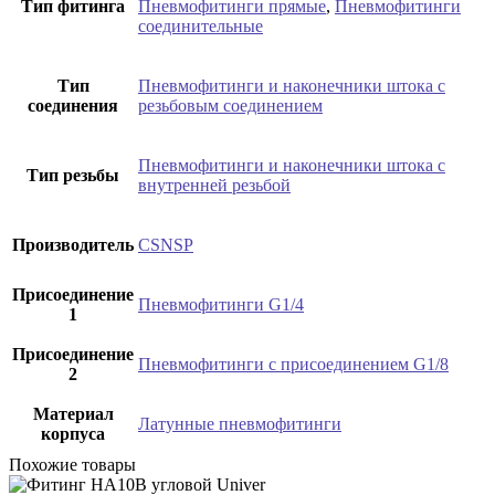
Тип фитинга
Пневмофитинги прямые
,
Пневмофитинги
соединительные
Тип
Пневмофитинги и наконечники штока с
соединения
резьбовым соединением
Пневмофитинги и наконечники штока с
Тип резьбы
внутренней резьбой
Производитель
CSNSP
Присоединение
Пневмофитинги G1/4
1
Присоединение
Пневмофитинги с присоединением G1/8
2
Материал
Латунные пневмофитинги
корпуса
Похожие товары