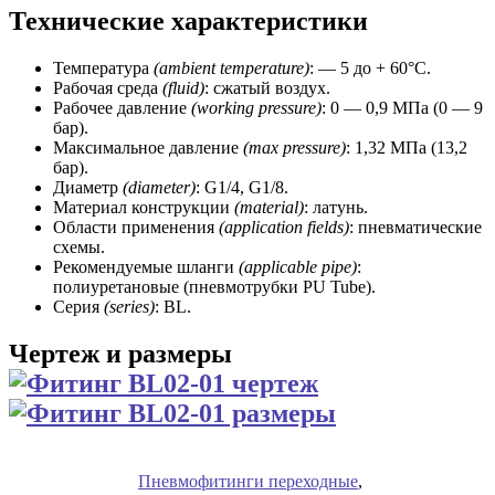
Технические характеристики
Температура
(ambient temperature)
: — 5 до + 60°C.
Рабочая среда
(fluid)
: сжатый воздух.
Рабочее давление
(working
pressure)
: 0 — 0,9 МПа (0 — 9
бар).
Максимальное давление
(max pressure)
: 1,32 МПа (13,2
бар).
Диаметр
(diameter)
: G1/4, G1/8.
Материал конструкции
(material)
: латунь.
Области применения
(application fields)
: пневматические
схемы.
Рекомендуемые шланги
(applicable pipe)
:
полиуретановые (пневмотрубки PU Tube).
Серия
(series)
: BL.
Чертеж и размеры
Пневмофитинги переходные
,