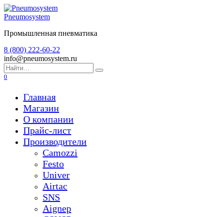
Перейти
к
Pneumosystem
содержанию
Промышленная пневматика
8 (800) 222-60-22
info@pneumosystem.ru
Search
for:
0
Главная
Магазин
О компании
Прайс-лист
Производители
Camozzi
Festo
Univer
Airtac
SNS
Aignep