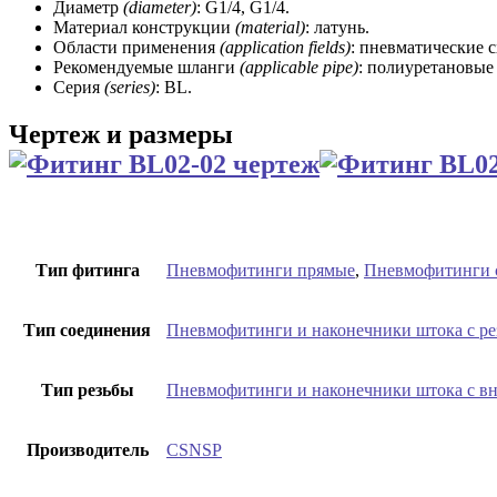
Диаметр
(diameter)
: G1/4, G1/4.
Материал конструкции
(material)
: латунь.
Области применения
(application fields)
: пневматические 
Рекомендуемые шланги
(applicable pipe)
: полиуретановые
Серия
(series)
: BL.
Чертеж и размеры
Тип фитинга
Пневмофитинги прямые
,
Пневмофитинги 
Тип соединения
Пневмофитинги и наконечники штока с р
Тип резьбы
Пневмофитинги и наконечники штока с вн
Производитель
CSNSP