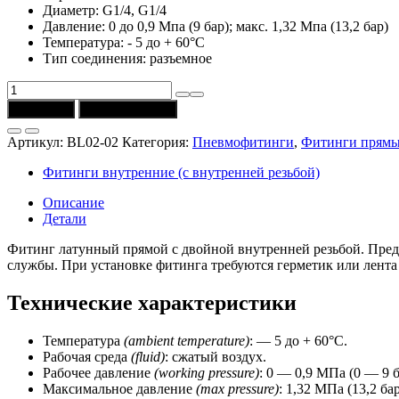
Диаметр: G1/4, G1/4
Давление: 0 до 0,9 Мпа (9 бар); макс. 1,32 Мпа (13,2 бар)
Температура: - 5 до + 60°C
Тип соединения: разъемное
Количество
товара
В корзину
Купить в 1 клик
Фитинг
BL02-
Артикул:
BL02-02
Категория:
Пневмофитинги
,
Фитинги прям
02
(CSNSP)
Фитинги внутренние (с внутренней резьбой)
прямой
G1/4-
Описание
G1/4
Детали
Фитинг латунный прямой с двойной внутренней резьбой. Пред
службы. При установке фитинга требуются герметик или лента
Технические характеристики
Температура
(ambient temperature)
: — 5 до + 60°C.
Рабочая среда
(fluid)
: сжатый воздух.
Рабочее давление
(working
pressure)
: 0 — 0,9 МПа (0 — 9 б
Максимальное давление
(max pressure)
: 1,32 МПа (13,2 бар