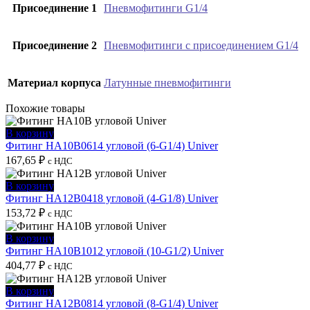
Присоединение 1
Пневмофитинги G1/4
Присоединение 2
Пневмофитинги с присоединением G1/4
Материал корпуса
Латунные пневмофитинги
Похожие товары
В корзину
Фитинг HA10B0614 угловой (6-G1/4) Univer
167,65
₽
с НДС
В корзину
Фитинг HA12B0418 угловой (4-G1/8) Univer
153,72
₽
с НДС
В корзину
Фитинг HA10B1012 угловой (10-G1/2) Univer
404,77
₽
с НДС
В корзину
Фитинг HA12B0814 угловой (8-G1/4) Univer