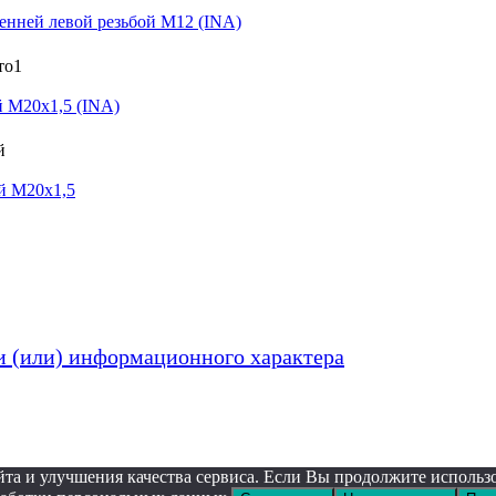
нней левой резьбой M12 (INA)
 M20x1,5 (INA)
й M20x1,5
и (или) информационного характера
та и улучшения качества сервиса. Если Вы продолжите использов