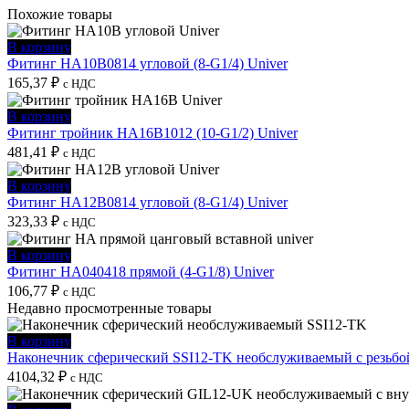
Похожие товары
В корзину
Фитинг HA10B0814 угловой (8-G1/4) Univer
165,37
₽
с НДС
В корзину
Фитинг тройник HA16B1012 (10-G1/2) Univer
481,41
₽
с НДС
В корзину
Фитинг HA12B0814 угловой (8-G1/4) Univer
323,33
₽
с НДС
В корзину
Фитинг HA040418 прямой (4-G1/8) Univer
106,77
₽
с НДС
Недавно просмотренные товары
В корзину
Наконечник сферический SSI12-TK необслуживаемый с резьбо
4104,32
₽
с НДС