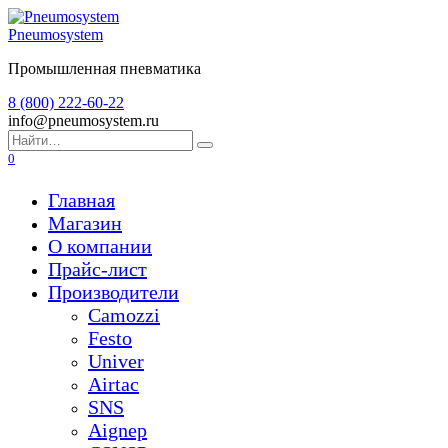
Перейти
к
Pneumosystem
содержанию
Промышленная пневматика
8 (800) 222-60-22
info@pneumosystem.ru
Search
for:
0
Главная
Магазин
О компании
Прайс-лист
Производители
Camozzi
Festo
Univer
Airtac
SNS
Aignep