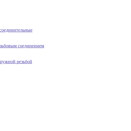
соединительные
езьбовым соединением
аружной резьбой