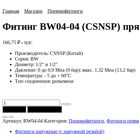
Главная
Магазин
Пневмофитинги
Фитинг BW04-04 (CSNSP) прям
166,75
₽
с НДС
Производитель: CSNSP (Китай)
Серия: BW
Диаметр: 1/2" и 1/2"
Давление: 0 до 0,9 Мпа (9 бар); макс. 1,32 Мпа (13,2 бар)
Температура: - 5 до + 60°C
Тип соединения: разъемное
Количество
товара
В корзину
Купить в 1 клик
Фитинг
BW04-
Артикул:
BW04-04
Категория:
Пневмофитинги
,
Фитинги прям
04
(CSNSP)
Фитинги наружные (с наружной резьбой)
прямой