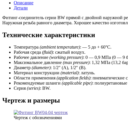
1/2-
Описание
1/2
Детали
Фитинг-соединитель серии BW прямой с двойной наружной рез
Наружная резьба равного диаметра. Хорошее качество изготов
Технические характеристики
Температура
(ambient temperature)
: — 5 до + 60°C.
Рабочая среда
(fluid)
: сжатый воздух.
Рабочее давление
(working
pressure)
: 0 — 0,9 МПа (0 — 9 б
Максимальное давление
(max pressure)
: 1,32 МПа (13,2 бар
Диаметр
(diameter)
: 1/2″ (А), 1/2″ (В).
Материал конструкции
(material)
: латунь.
Области применения
(application fields)
: пневматические 
Рекомендуемые шланги
(applicable pipe)
: полиуретановые
Серия
(series)
: BW.
Чертеж и размеры
Чертеж с обозначениями