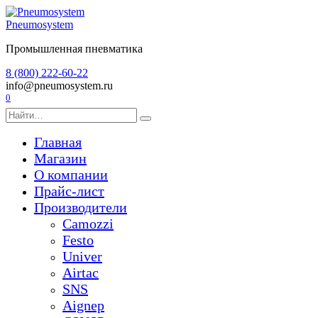
Перейти
к
Pneumosystem
содержанию
Промышленная пневматика
8 (800) 222-60-22
info@pneumosystem.ru
0
Search
for:
Главная
Магазин
О компании
Прайс-лист
Производители
Camozzi
Festo
Univer
Airtac
SNS
Aignep