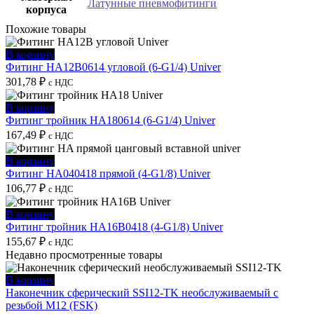
Латунные пневмофитинги
корпуса
Похожие товары
В корзину
Фитинг HA12B0614 угловой (6-G1/4) Univer
301,78
₽
с НДС
В корзину
Фитинг тройник HA180614 (6-G1/4) Univer
167,49
₽
с НДС
В корзину
Фитинг HA040418 прямой (4-G1/8) Univer
106,77
₽
с НДС
В корзину
Фитинг тройник HA16B0418 (4-G1/8) Univer
155,67
₽
с НДС
Недавно просмотренные товары
В корзину
Наконечник сферический SSI12-TK необслуживаемый с
резьбой M12 (FSK)