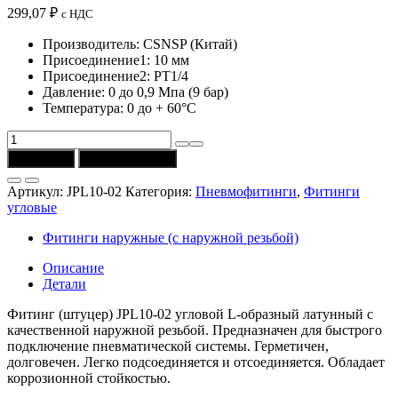
299,07
₽
с НДС
Производитель: CSNSP (Китай)
Присоединение1: 10 мм
Присоединение2: РТ1/4
Давление: 0 до 0,9 Мпа (9 бар)
Температура: 0 до + 60°C
Количество
товара
В корзину
Купить в 1 клик
Фитинг
JPL10-
Артикул:
JPL10-02
Категория:
Пневмофитинги
,
Фитинги
02
угловые
угловой
латунный
Фитинги наружные (с наружной резьбой)
(D
=
Описание
10
Детали
мм,
PT1/4)
Фитинг (штуцер) JPL10-02 угловой L-образный латунный с
CSNSP
качественной наружной резьбой. Предназначен для быстрого
подключение пневматической системы. Герметичен,
долговечен. Легко подсоединяется и отсоединяется. Обладает
коррозионной стойкостью.