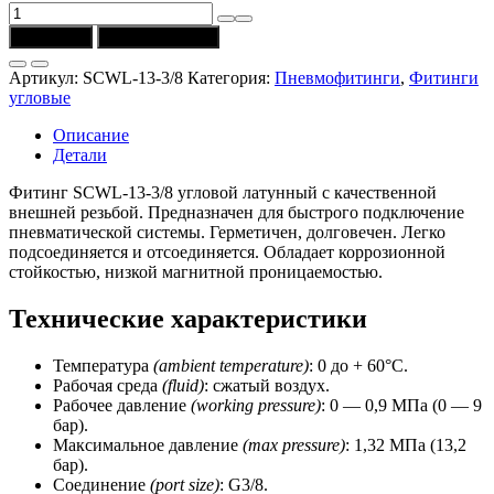
Количество
товара
В корзину
Купить в 1 клик
Фитинг
SCWL-
Артикул:
SCWL-13-3/8
Категория:
Пневмофитинги
,
Фитинги
13-
угловые
3/8
угловой
Описание
G3/8
Детали
(CSNSP)
Фитинг SCWL-13-3/8 угловой латунный с качественной
внешней резьбой. Предназначен для быстрого подключение
пневматической системы. Герметичен, долговечен. Легко
подсоединяется и отсоединяется. Обладает коррозионной
стойкостью, низкой магнитной проницаемостью.
Технические характеристики
Температура
(ambient temperature)
: 0 до + 60°C.
Рабочая среда
(fluid)
: сжатый воздух.
Рабочее давление
(working
pressure)
: 0 — 0,9 МПа (0 — 9
бар).
Максимальное давление
(max pressure)
: 1,32 МПа (13,2
бар).
Соединение
(port size)
: G3/8.