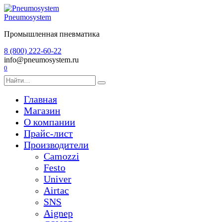
Перейти
к
Pneumosystem
содержанию
Промышленная пневматика
8 (800) 222-60-22
info@pneumosystem.ru
0
Search
for:
Главная
Магазин
О компании
Прайс-лист
Производители
Camozzi
Festo
Univer
Airtac
SNS
Aignep