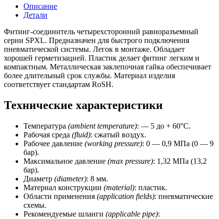
(крест,
Описание
D
Детали
=
8
Фитинг-соединитель четырехсторонний равноразъемный
мм)
серии SPXL. Предназначен для быстрого подключения
CSNSP
пневматической системы. Легок в монтаже. Обладает
хорошей герметизацией. Пластик делает фитинг легким и
компактным. Металлическая заклепочная гайка обеспечивает
более длительный срок службы. Материал изделия
соответствует стандартам RoSH.
Технические характеристики
Температура
(ambient temperature)
: — 5 до + 60°C.
Рабочая среда
(fluid)
: сжатый воздух.
Рабочее давление
(working
pressure)
: 0 — 0,9 МПа (0 — 9
бар).
Максимальное давление
(max pressure)
: 1,32 МПа (13,2
бар).
Диаметр
(diameter)
: 8 мм.
Материал конструкции
(material)
: пластик.
Области применения
(application fields)
: пневматические
схемы.
Рекомендуемые шланги
(applicable pipe)
: