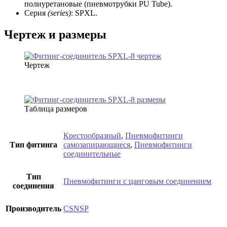
полиуретановые (пневмотрубки PU Tube).
Серия
(series)
: SPXL.
Чертеж и размеры
Чертеж
Таблица размеров
Крестообразный
,
Пневмофитинги
Тип фитинга
самозапирающиеся
,
Пневмофитинги
соединительные
Тип
Пневмофитинги с цанговым соединением
соединения
Производитель
CSNSP