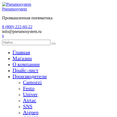
Перейти
к
Pneumosystem
содержанию
Промышленная пневматика
8 (800) 222-60-22
info@pneumosystem.ru
0
Search
for:
Главная
Магазин
О компании
Прайс-лист
Производители
Camozzi
Festo
Univer
Airtac
SNS
Aignep