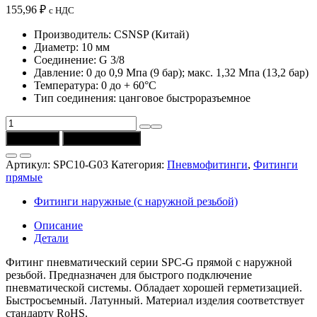
155,96
₽
с НДС
Производитель: CSNSP (Китай)
Диаметр: 10 мм
Соединение: G 3/8
Давление: 0 до 0,9 Мпа (9 бар); макс. 1,32 Мпа (13,2 бар)
Температура: 0 до + 60°C
Тип соединения: цанговое быстроразъемное
Количество
товара
В корзину
Купить в 1 клик
Фитинг
SPC10-
Артикул:
SPC10-G03
Категория:
Пневмофитинги
,
Фитинги
G03
прямые
(CSNSP)
прямой
Фитинги наружные (с наружной резьбой)
10-
G3/8
Описание
Детали
Фитинг пневматический серии SPC-G прямой с наружной
резьбой. Предназначен для быстрого подключение
пневматической системы. Обладает хорошей герметизацией.
Быстросъемный. Латунный. Материал изделия соответствует
стандарту RoHS.