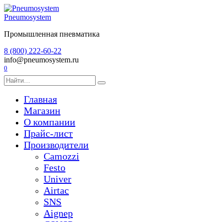
Перейти
к
Pneumosystem
содержанию
Промышленная пневматика
8 (800) 222-60-22
info@pneumosystem.ru
0
Search
for:
Главная
Магазин
О компании
Прайс-лист
Производители
Camozzi
Festo
Univer
Airtac
SNS
Aignep