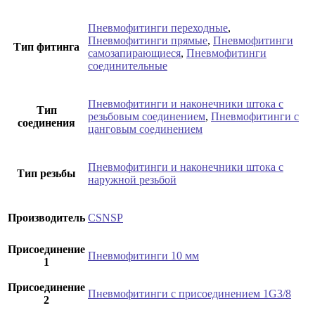
Пневмофитинги переходные
,
Пневмофитинги прямые
,
Пневмофитинги
Тип фитинга
самозапирающиеся
,
Пневмофитинги
соединительные
Пневмофитинги и наконечники штока с
Тип
резьбовым соединением
,
Пневмофитинги с
соединения
цанговым соединением
Пневмофитинги и наконечники штока с
Тип резьбы
наружной резьбой
Производитель
CSNSP
Присоединение
Пневмофитинги 10 мм
1
Присоединение
Пневмофитинги с присоединением 1G3/8
2