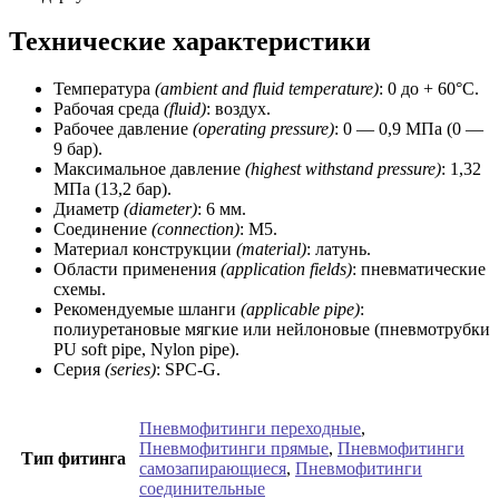
Технические характеристики
Температура
(ambient and fluid temperature)
: 0 до + 60°C.
Рабочая среда
(fluid)
: воздух.
Рабочее давление
(operating
pressure)
: 0 — 0,9 МПа (0 —
9 бар).
Максимальное давление
(highest withstand
pressure)
: 1,32
МПа (13,2 бар).
Диаметр
(diameter)
: 6 мм.
Соединение
(connection)
: M5.
Материал конструкции
(material)
: латунь.
Области применения
(application fields)
: пневматические
схемы.
Рекомендуемые шланги
(applicable pipe)
:
полиуретановые мягкие или нейлоновые (пневмотрубки
PU soft pipe, Nylon pipe).
Серия
(series)
: SPC-G.
Пневмофитинги переходные
,
Пневмофитинги прямые
,
Пневмофитинги
Тип фитинга
самозапирающиеся
,
Пневмофитинги
соединительные