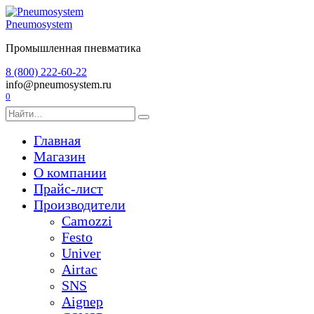
Перейти
к
Pneumosystem
содержанию
Промышленная пневматика
8 (800) 222-60-22
info@pneumosystem.ru
0
Search
for:
Главная
Магазин
О компании
Прайс-лист
Производители
Camozzi
Festo
Univer
Airtac
SNS
Aignep