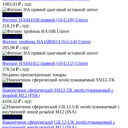
1083,03
₽
с НДС
В корзину
Фитинг HA041038 прямой (10-G3/8) Univer
218,19
₽
с НДС
В корзину
Фитинг тройник HA16B0614 (6-G1/4) Univer
205,98
₽
с НДС
В корзину
Фитинг HA041012 прямой (10-G1/2) Univer
278,54
₽
с НДС
Недавно просмотренные товары
В корзину
Наконечник сферический SSI12-TK необслуживаемый с
резьбой M12 (FSK)
4104,32
₽
с НДС
В корзину
Наконечник сферический GIL12-UK необслуживаемый с
внутренней левой резьбой M12 (INA)