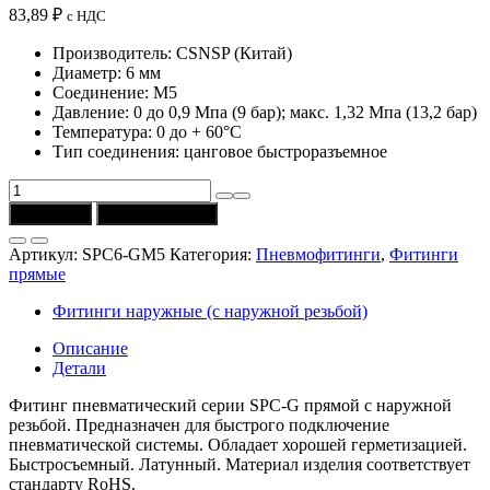
83,89
₽
с НДС
Производитель: CSNSP (Китай)
Диаметр: 6 мм
Соединение: M5
Давление: 0 до 0,9 Мпа (9 бар); макс. 1,32 Мпа (13,2 бар)
Температура: 0 до + 60°C
Тип соединения: цанговое быстроразъемное
Количество
товара
В корзину
Купить в 1 клик
Фитинг
SPC6-
Артикул:
SPC6-GM5
Категория:
Пневмофитинги
,
Фитинги
GM5
прямые
(CSNSP)
прямой
Фитинги наружные (с наружной резьбой)
6-
M5
Описание
Детали
Фитинг пневматический серии SPC-G прямой с наружной
резьбой. Предназначен для быстрого подключение
пневматической системы. Обладает хорошей герметизацией.
Быстросъемный. Латунный. Материал изделия соответствует
стандарту RoHS.