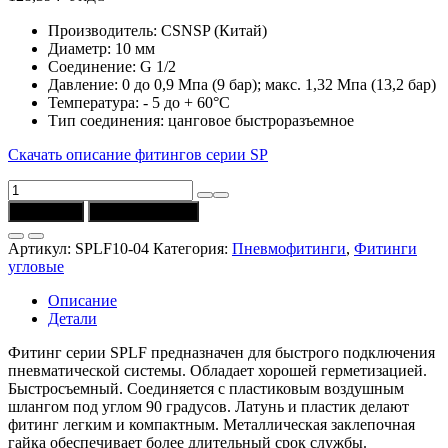
Производитель: CSNSP (Китай)
Диаметр: 10 мм
Соединение: G 1/2
Давление: 0 до 0,9 Мпа (9 бар); макс. 1,32 Мпа (13,2 бар)
Температура: - 5 до + 60°C
Тип соединения: цанговое быстроразъемное
Скачать описание фитингов серии SP
Количество
товара
В корзину
Купить в 1 клик
Фитинг
SPLF10-
Артикул:
SPLF10-04
Категория:
Пневмофитинги
,
Фитинги
04
угловые
угловой
(10
Описание
мм,
Детали
G1/2)
CSNSP
Фитинг серии SPLF предназначен для быстрого подключения
пневматической системы. Обладает хорошей герметизацией.
Быстросъемный. Соединяется с пластиковым воздушным
шлангом под углом 90 градусов. Латунь и пластик делают
фитинг легким и компактным. Металлическая заклепочная
гайка обеспечивает более длительный срок службы.