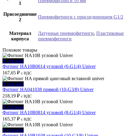
Пневмофитинги 10 мм
1
Присоединение
Пневмофитинги с присоединением G1/2
2
Материал
Латунные пневмофитинги
,
Пластиковые
корпуса
пневмофитинги
Похожие товары
В корзину
Фитинг HA10B0614 угловой (6-G1/4) Univer
167,65
₽
с НДС
В корзину
Фитинг HA041038 прямой (10-G3/8) Univer
218,19
₽
с НДС
В корзину
Фитинг HA10B0814 угловой (8-G1/4) Univer
165,37
₽
с НДС
В корзину
Фитинг HA10B1038 угловой (10-G3/8) Univer