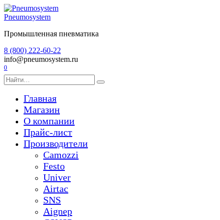
Перейти
к
Pneumosystem
содержанию
Промышленная пневматика
8 (800) 222-60-22
info@pneumosystem.ru
0
Search
for:
Главная
Магазин
О компании
Прайс-лист
Производители
Camozzi
Festo
Univer
Airtac
SNS
Aignep