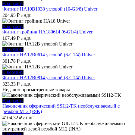
В корзину
Фитинг HA10B1038 угловой (10-G3/8) Univer
204,95
₽
с НДС
В корзину
Фитинг тройник HA180614 (6-G1/4) Univer
167,49
₽
с НДС
В корзину
Фитинг HA12B0614 угловой (6-G1/4) Univer
301,78
₽
с НДС
В корзину
Фитинг HA12B0814 угловой (8-G1/4) Univer
323,33
₽
с НДС
Недавно просмотренные товары
В корзину
Наконечник сферический SSI12-TK необслуживаемый с
резьбой M12 (FSK)
4104,32
₽
с НДС
В корзину