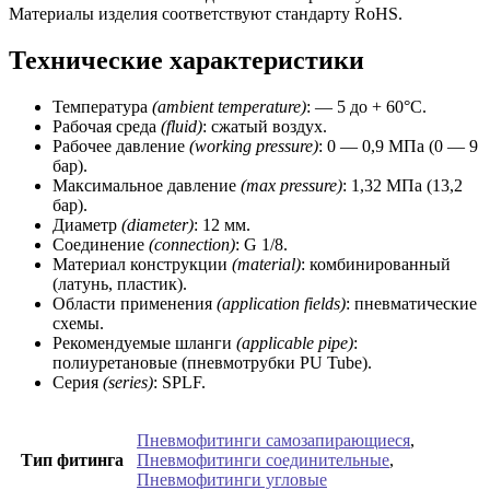
Материалы изделия соответствуют стандарту RoHS.
Технические характеристики
Температура
(ambient temperature)
: — 5 до + 60°C.
Рабочая среда
(fluid)
: сжатый воздух.
Рабочее давление
(working
pressure)
: 0 — 0,9 МПа (0 — 9
бар).
Максимальное давление
(max pressure)
: 1,32 МПа (13,2
бар).
Диаметр
(diameter)
: 12 мм.
Соединение
(connection)
: G 1/8.
Материал конструкции
(material)
: комбинированный
(латунь, пластик).
Области применения
(application fields)
: пневматические
схемы.
Рекомендуемые шланги
(applicable pipe)
:
полиуретановые (пневмотрубки PU Tube).
Серия
(series)
: SPLF.
Пневмофитинги самозапирающиеся
,
Тип фитинга
Пневмофитинги соединительные
,
Пневмофитинги угловые