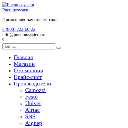
Перейти
к
Pneumosystem
содержанию
Промышленная пневматика
8 (800) 222-60-22
info@pneumosystem.ru
0
Search
for:
Главная
Магазин
О компании
Прайс-лист
Производители
Camozzi
Festo
Univer
Airtac
SNS
Aignep