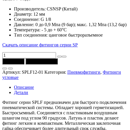
Производитель: CSNSP (Китай)
Диаметр: 12 мм
Соединение: G 1/8
Давление: 0 до 0,9 Мпа (9 бар); макс. 1,32 Мпа (13,2 бар)
Температура: - 5 до + 60°C
Тип соединения: цанговое быстроразъемное
Скачать описание фитингов серии SP
Количество
товара
В корзину
Купить в 1 клик
Фитинг
SPLF12-
Артикул:
SPLF12-01
Категория:
Пневмофитинги
,
Фитинги
01
угловые
угловой
(12
Описание
мм,
Детали
G1/8)
CSNSP
Фитинг серии SPLF предназначен для быстрого подключения
пневматической системы. Обладает хорошей герметизацией.
Быстросъемный. Соединяется с пластиковым воздушным
шлангом под углом 90 градусов. Латунь и пластик делают
фитинг легким и компактным. Металлическая заклепочная
гайка обеспечивает более длительный срок службы.