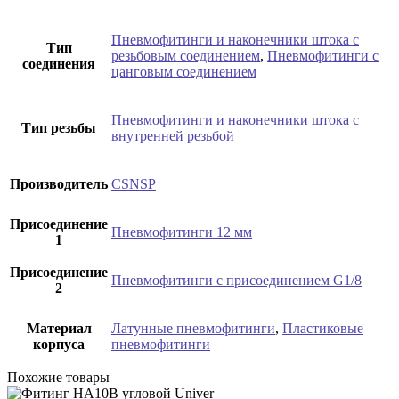
Пневмофитинги и наконечники штока с
Тип
резьбовым соединением
,
Пневмофитинги с
соединения
цанговым соединением
Пневмофитинги и наконечники штока с
Тип резьбы
внутренней резьбой
Производитель
CSNSP
Присоединение
Пневмофитинги 12 мм
1
Присоединение
Пневмофитинги с присоединением G1/8
2
Материал
Латунные пневмофитинги
,
Пластиковые
корпуса
пневмофитинги
Похожие товары