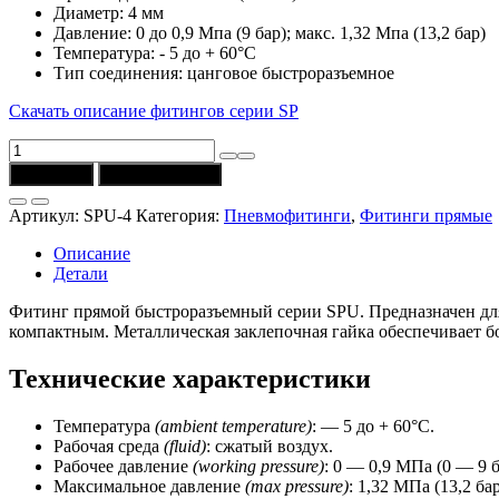
Диаметр: 4 мм
Давление: 0 до 0,9 Мпа (9 бар); макс. 1,32 Мпа (13,2 бар)
Температура: - 5 до + 60°C
Тип соединения: цанговое быстроразъемное
Скачать описание фитингов серии SP
Количество
товара
В корзину
Купить в 1 клик
Фитинг
SPU-
Артикул:
SPU-4
Категория:
Пневмофитинги
,
Фитинги прямые
4
прямой
Описание
(D
Детали
=
4
Фитинг прямой быстроразъемный серии SPU. Предназначен для
мм)
компактным. Металлическая заклепочная гайка обеспечивает б
CSNSP
Технические характеристики
Температура
(ambient temperature)
: — 5 до + 60°C.
Рабочая среда
(fluid)
: сжатый воздух.
Рабочее давление
(working
pressure)
: 0 — 0,9 МПа (0 — 9 б
Максимальное давление
(max pressure)
: 1,32 МПа (13,2 бар