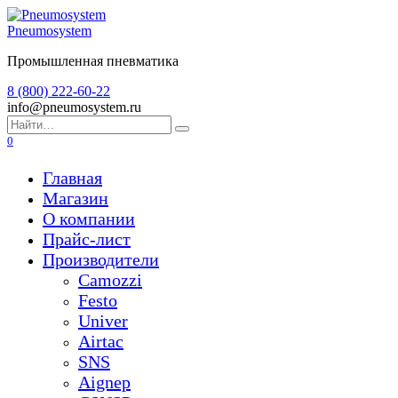
Перейти
к
Pneumosystem
содержанию
Промышленная пневматика
8 (800) 222-60-22
info@pneumosystem.ru
Search
for:
0
Главная
Магазин
О компании
Прайс-лист
Производители
Camozzi
Festo
Univer
Airtac
SNS
Aignep