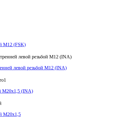
й M12 (FSK)
нней левой резьбой M12 (INA)
 M20x1,5 (INA)
й M20x1,5