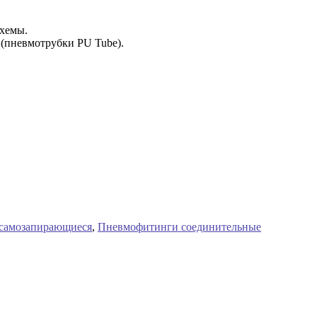
схемы.
 (пневмотрубки PU Tube).
самозапирающиеся
,
Пневмофитинги соединительные