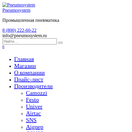
Перейти
к
Pneumosystem
содержанию
Промышленная пневматика
8 (800) 222-60-22
info@pneumosystem.ru
Search
for:
0
Главная
Магазин
О компании
Прайс-лист
Производители
Camozzi
Festo
Univer
Airtac
SNS
Aignep