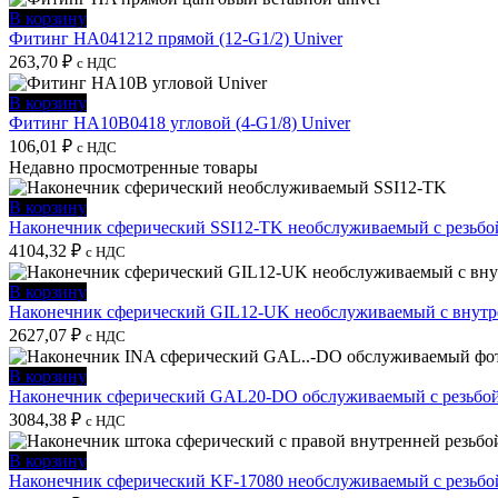
В корзину
Фитинг HA041212 прямой (12-G1/2) Univer
263,70
₽
с НДС
В корзину
Фитинг HA10B0418 угловой (4-G1/8) Univer
106,01
₽
с НДС
Недавно просмотренные товары
В корзину
Наконечник сферический SSI12-TK необслуживаемый с резьбо
4104,32
₽
с НДС
В корзину
Наконечник сферический GIL12-UK необслуживаемый с внутре
2627,07
₽
с НДС
В корзину
Наконечник сферический GAL20-DO обслуживаемый с резьбой
3084,38
₽
с НДС
В корзину
Наконечник сферический KF-17080 необслуживаемый с резьбо