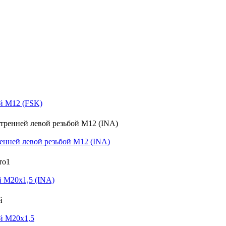
й M12 (FSK)
нней левой резьбой M12 (INA)
 M20x1,5 (INA)
й M20x1,5