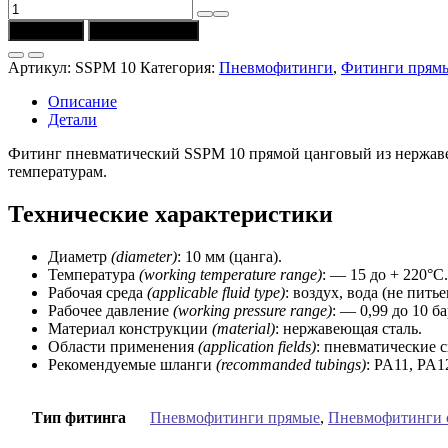
Количество
товара
В корзину
Купить в 1 клик
Фитинг
SSPM
Артикул:
SSPM 10
Категория:
Пневмофитинги
,
Фитинги прям
10
прямой
Описание
из
Детали
нержавеющей
стали
Фитинг пневматический SSPM 10 прямой цанговый из нержавею
(D
температурам.
=
10
Технические характеристики
мм)
AF
Диаметр
(diameter)
: 10 мм (цанга).
Температура
(working temperature range)
: — 15 до + 220°C.
Рабочая среда
(applicable fluid type)
: воздух, вода (не питье
Рабочее давление
(working pressure range
)
: — 0,99 до 10 ба
Материал конструкции
(material)
: нержавеющая сталь.
Области применения
(application fields)
: пневматические 
Рекомендуемые шланги
(recommanded tubings)
: PA11, PA1
Тип фитинга
Пневмофитинги прямые
,
Пневмофитинги 