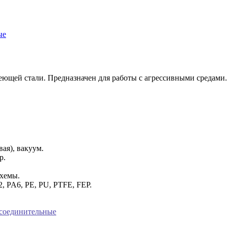
ые
щей стали. Предназначен для работы с агрессивными средами. 
вая), вакуум.
р.
схемы.
2, PA6, PE, PU, PTFE, FEP.
соединительные