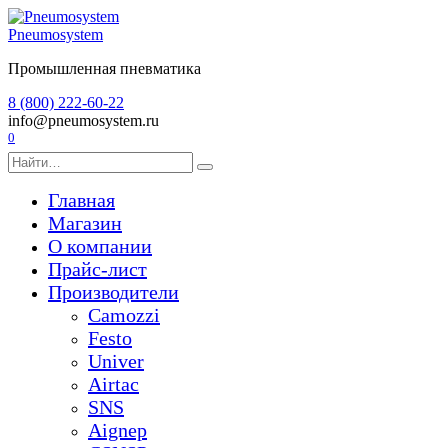
Перейти
к
Pneumosystem
содержанию
Промышленная пневматика
8 (800) 222-60-22
info@pneumosystem.ru
0
Search
for:
Главная
Магазин
О компании
Прайс-лист
Производители
Camozzi
Festo
Univer
Airtac
SNS
Aignep