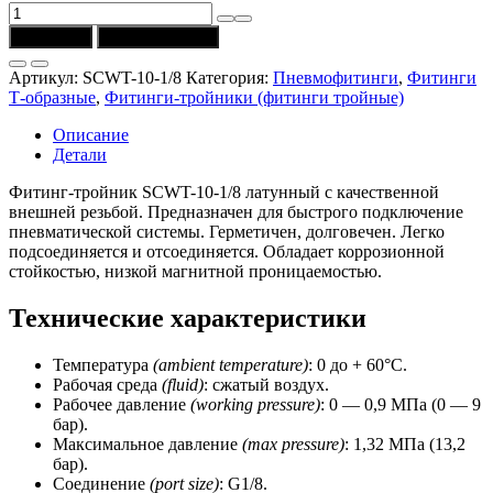
Количество
товара
В корзину
Купить в 1 клик
Фитинг-
тройник
Артикул:
SCWT-10-1/8
Категория:
Пневмофитинги
,
Фитинги
SCWT-
Т-образные
,
Фитинги-тройники (фитинги тройные)
10-
1/8
Описание
(соединение
Детали
G1/8)
CSNSP
Фитинг-тройник SCWT-10-1/8 латунный с качественной
внешней резьбой. Предназначен для быстрого подключение
пневматической системы. Герметичен, долговечен. Легко
подсоединяется и отсоединяется. Обладает коррозионной
стойкостью, низкой магнитной проницаемостью.
Технические характеристики
Температура
(ambient temperature)
: 0 до + 60°C.
Рабочая среда
(fluid)
: сжатый воздух.
Рабочее давление
(working
pressure)
: 0 — 0,9 МПа (0 — 9
бар).
Максимальное давление
(max pressure)
: 1,32 МПа (13,2
бар).
Соединение
(port size)
: G1/8.