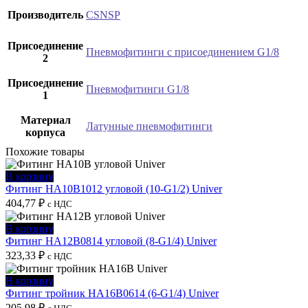
Производитель
CSNSP
Присоединение
Пневмофитинги с присоединением G1/8
2
Присоединение
Пневмофитинги G1/8
1
Материал
Латунные пневмофитинги
корпуса
Похожие товары
В корзину
Фитинг HA10B1012 угловой (10-G1/2) Univer
404,77
₽
с НДС
В корзину
Фитинг HA12B0814 угловой (8-G1/4) Univer
323,33
₽
с НДС
В корзину
Фитинг тройник HA16B0614 (6-G1/4) Univer
205,98
₽