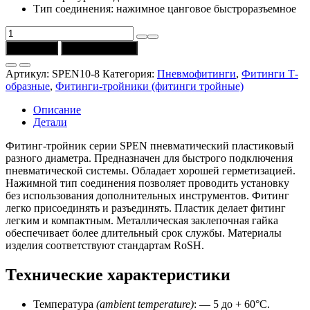
Тип соединения: нажимное цанговое быстроразъемное
Количество
товара
В корзину
Купить в 1 клик
Фитинг-
тройник
Артикул:
SPEN10-8
Категория:
Пневмофитинги
,
Фитинги Т-
SPEN10-
образные
,
Фитинги-тройники (фитинги тройные)
8
цанговый
Описание
10-
Детали
8,
CSNSP
Фитинг-тройник серии SPEN пневматический пластиковый
разного диаметра. Предназначен для быстрого подключения
пневматической системы. Обладает хорошей герметизацией.
Нажимной тип соединения позволяет проводить установку
без использования дополнительных инструментов. Фитинг
легко присоединять и разъединять. Пластик делает фитинг
легким и компактным. Металлическая заклепочная гайка
обеспечивает более длительный срок службы. Материалы
изделия соответствуют стандартам RoSH.
Технические характеристики
Температура
(ambient temperature)
: — 5 до + 60°C.