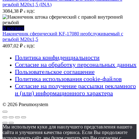
резьбой M20x1,5 (INA)
3084,38
₽
с НДС
В корзину
Наконечник сферический KF-17080 необслуживаемый с
резьбой M20x1,5
4697,02
₽
с НДС
Политика конфиденциальности
Согласие на обработку персональных данных
Пользовательское соглашение
Политика использования cookie-файлов
Согласие на получение рассылки рекламного
и (или) информационного характера
© 2026 Pneumosystem
Мы используем куки для наилучшего представления нашего
сайта и улучшения качества сервиса. Если Вы продолжите
использовать сайт, мы будем считать что Вы согласны с