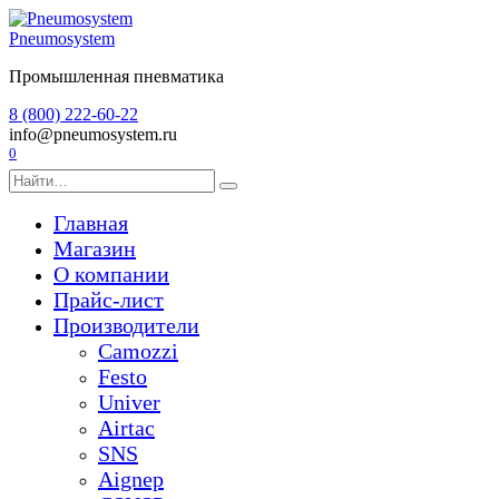
Перейти
к
Pneumosystem
содержанию
Промышленная пневматика
8 (800) 222-60-22
info@pneumosystem.ru
0
Search
for:
Главная
Магазин
О компании
Прайс-лист
Производители
Camozzi
Festo
Univer
Airtac
SNS
Aignep