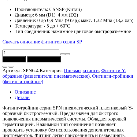
Производитель: CSNSP (Китай)
Диаметр: 6 мм (D1), 4 мм (D2)
Давление: 0 до 0,9 Мпа (9 бар); макс. 1,32 Мпа (13,2 бар)
Температура: - 5 до + 60°C
Тип соединения: нажимное цанговое быстроразъемное
Скачать описание фитингов серии SP
Количество
товара
В корзину
Купить в 1 клик
Фитинг-
тройник
Артикул:
SPN6-4
Категория:
Пневмофитинги
,
Фитинги Y-
SPN6-
образные (разветвители пневматические)
,
Фитинги-тройники
4
(фитинги тройные)
(6
мм,
Описание
4
Детали
мм)
CSNSP
Фитинг-тройник серии SPN пневматический пластиковый Y-
образный быстросъемный. Предназначен для быстрого
подключения пневматической системы. Обладает хорошей
герметизацией. Нажимной тип соединения позволяет
проводить установку без использования дополнительных
инструментов. Фитинг легко присоединять и разъединять.