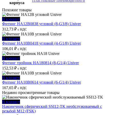
Пластиковые пневмофитинги
корпуса
Похожие товары
В корзину
Фитинг HA12B0838 угловой (8-G3/8) Univer
312,73
₽
с НДС
В корзину
Фитинг HA10B0418 угловой (4-G1/8) Univer
106,01
₽
с НДС
В корзину
Фитинг тройник HA180814 (8-G1/4) Univer
152,53
₽
с НДС
В корзину
Фитинг HA10B0614 угловой (6-G1/4) Univer
167,65
₽
с НДС
Недавно просмотренные товары
В корзину
Наконечник сферический SSI12-TK необслуживаемый с
резьбой M12 (FSK)