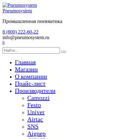
Перейти
к
Pneumosystem
содержанию
Промышленная пневматика
8 (800) 222-60-22
info@pneumosystem.ru
0
Search
for:
Главная
Магазин
О компании
Прайс-лист
Производители
Camozzi
Festo
Univer
Airtac
SNS
Aignep