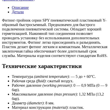
(D
=
Описание
8
Детали
мм)
CSNSP
Фитинг-тройник серии SPY пневматический пластиковый Y-
образный быстросъемный. Предназначен для быстрого
подключения пневматической системы. Обладает хорошей
герметизацией. Нажимной тип соединения позволяет
проводить установку без использования дополнительных
инструментов. Фитинг легко присоединять и разъединять.
Пластик делает фитинг легким и компактным. Металлическая
заклепочная гайка обеспечивает более длительный срок
службы. Материалы изделия соответствуют стандартам RoHS.
Технические характеристики
Температура
(ambient temperature)
: — 5 до + 60°C.
Рабочая среда
(fluid)
: сжатый воздух.
Рабочее давление
(working
pressure)
: 0 — 0,9 МПа (0 — 9
бар).
Максимальное давление
(max pressure)
: 1,32 МПа (13,2
бар).
Диаметр
(diameter)
: 8 мм.
Материал конструкции
(material)
: пластик.