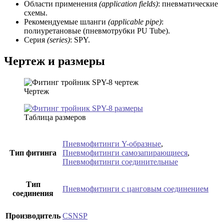
Области применения
(application fields)
: пневматические
схемы.
Рекомендуемые шланги
(applicable pipe)
:
полиуретановые (пневмотрубки PU Tube).
Серия
(series)
: SPY.
Чертеж и размеры
Чертеж
Таблица размеров
Пневмофитинги Y-образные
,
Тип фитинга
Пневмофитинги самозапирающиеся
,
Пневмофитинги соединительные
Тип
Пневмофитинги с цанговым соединением
соединения
Производитель
CSNSP