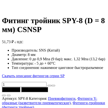
Фитинг тройник SPY-8 (D = 8
мм) CSNSP
51,73
₽
с НДС
Производитель: SNS (Китай)
Диаметр: 8 мм
Давление: 0 до 0,9 Мпа (9 бар); макс. 1,32 Мпа (13,2 бар)
Температура: - 5 до + 60°C
Тип соединения: нажимное цанговое быстроразъемное
Скачать описание фитингов серии SP
Количество
товара
В корзину
Купить в 1 клик
Фитинг
тройник
Артикул:
SPY-8
Категория:
Пневмофитинги
,
Фитинги Y-
SPY-
образные (разветвители пневматические)
,
Фитинги-тройники
8
(фитинги тройные)