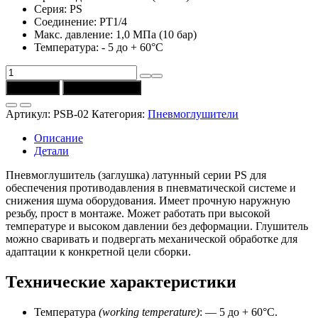
Серия: PS
Соединение: РТ1/4
Макс. давление: 1,0 МПа (10 бар)
Температура: - 5 до + 60°C
Количество
товара
В корзину
Купить в 1 клик
Пневмоглушитель
PSB-
Артикул:
PSB-02
Категория:
Пневмоглушители
02
(PT1/4)
Описание
CSNSP
Детали
Пневмоглушитель (заглушка) латунный серии PS для
обеспечения противодавления в пневматической системе и
снижения шума оборудования. Имеет прочную наружную
резьбу, прост в монтаже. Может работать при высокой
температуре и высоком давлении без деформации. Глушитель
можно сваривать и подвергать механической обработке для
адаптации к конкретной цели сборки.
Технические характеристики
Температура
(working temperature)
: — 5 до + 60°C.