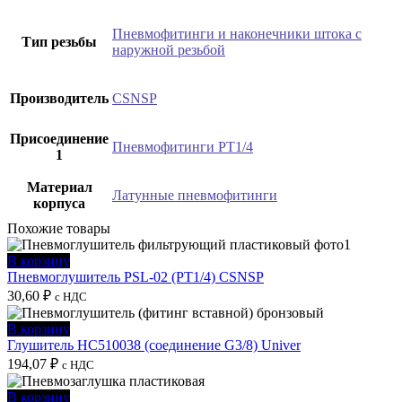
Пневмофитинги и наконечники штока с
Тип резьбы
наружной резьбой
Производитель
CSNSP
Присоединение
Пневмофитинги PT1/4
1
Материал
Латунные пневмофитинги
корпуса
Похожие товары
В корзину
Пневмоглушитель PSL-02 (PT1/4) CSNSP
30,60
₽
с НДС
В корзину
Глушитель HC510038 (соединение G3/8) Univer
194,07
₽
с НДС
В корзину