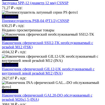
Заглушка SPP-12 (диаметр 12 мм) CSNSP
71,27
₽
с НДС
В корзину
Пневмоглушитель PSB-04 (PT1/2) CSNSP
630,25
₽
с НДС
Недавно просмотренные товары
В корзину
Наконечник сферический SSI12-TK необслуживаемый с
резьбой M12 (FSK)
4104,32
₽
с НДС
В корзину
Наконечник сферический GIL12-UK необслуживаемый с
внутренней левой резьбой M12 (INA)
2627,07
₽
с НДС
В корзину
Наконечник сферический GAL20-DO обслуживаемый с
резьбой M20x1,5 (INA)
3084,38
₽
с НДС