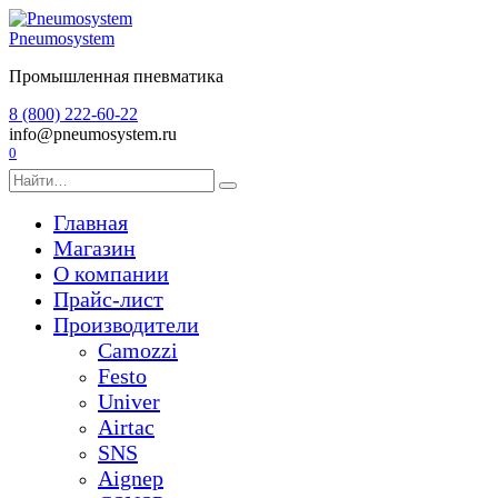
Перейти
к
Pneumosystem
содержанию
Промышленная пневматика
8 (800) 222-60-22
info@pneumosystem.ru
0
Search
for:
Главная
Магазин
О компании
Прайс-лист
Производители
Camozzi
Festo
Univer
Airtac
SNS
Aignep