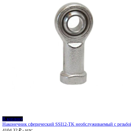
В корзину
Наконечник сферический SSI12-TK необслуживаемый с резьбо
4104,32
₽
с НДС