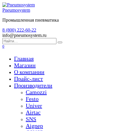
Перейти
к
Pneumosystem
содержанию
Промышленная пневматика
8 (800) 222-60-22
info@pneumosystem.ru
Search
for:
0
Главная
Магазин
О компании
Прайс-лист
Производители
Camozzi
Festo
Univer
Airtac
SNS
Aignep