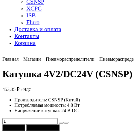
CSNSP
XCPC
ISB
Fluro
Доставка и оплата
Контакты
Корзина
Главная
Магазин
Пневмораспределители
Пневмораспреде
Катушка 4V2/DC24V (CSNSP)
453,35
₽
с НДС
Производитель: CSNSP (Китай)
Потребляемая мощность: 4,8 Вт
Напряжение катушки: 24 В DС
Количество
товара
В корзину
Купить в 1 клик
Катушка