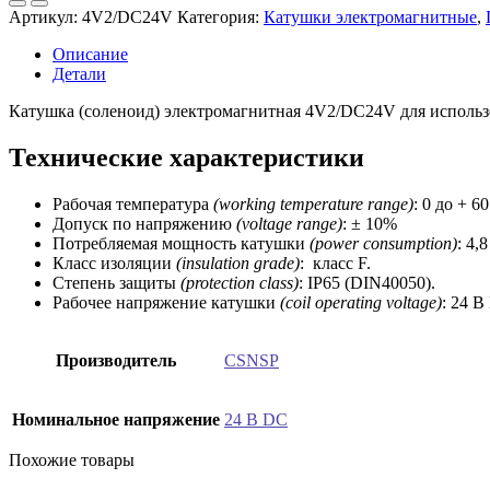
4V2/DC24V
Артикул:
4V2/DC24V
Категория:
Катушки электромагнитные
,
(CSNSP)
Описание
Детали
Катушка (соленоид) электромагнитная 4V2/DC24V для использ
Технические характеристики
Рабочая температура
(working temperature range)
: 0 до + 60
Допуск по напряжению
(voltage range)
: ± 10%
Потребляемая мощность катушки
(power consumption)
: 4,8
Класс изоляции
(i
nsulation grade)
: класс F.
Степень защиты
(p
rotection class)
: IP65 (DIN40050).
Рабочее напряжение катушки
(coil operating voltage)
: 24 В
Производитель
CSNSP
Номинальное напряжение
24 В DC
Похожие товары