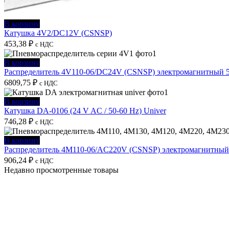
В корзину
Катушка 4V2/DC12V (CSNSP)
453,38
₽
с НДС
В корзину
Распределитель 4V110-06/DC24V (CSNSP) электромагнитный 5/
6809,75
₽
с НДС
В корзину
Катушка DA-0106 (24 V AC / 50-60 Hz) Univer
746,28
₽
с НДС
В корзину
Распределитель 4M110-06/AC220V (CSNSP) электромагнитный 5
906,24
₽
с НДС
Недавно просмотренные товары