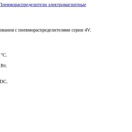
Пневмораспределители электромагнитные
ования с пневмораспределителями серии 4V.
 °C.
 Вт.
 DС.