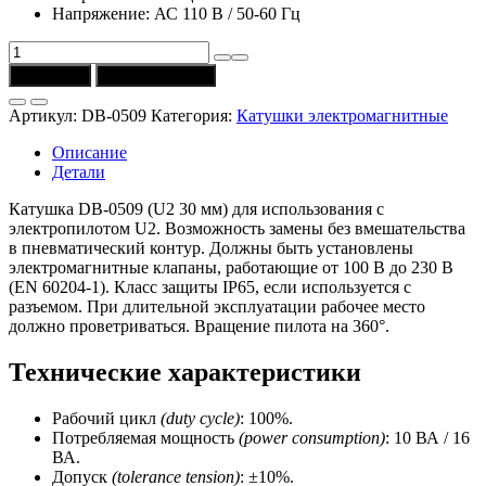
Напряжение: АС 110 В / 50-60 Гц
Количество
товара
В корзину
Купить в 1 клик
Катушка
DB-
Артикул:
DB-0509
Категория:
Катушки электромагнитные
0509
(U2
Описание
COIL
Детали
/
10VA
Катушка DB-0509 (U2 30 мм) для использования с
/
электропилотом U2. Возможность замены без вмешательства
110V
в пневматический контур. Должны быть установлены
AC)
электромагнитные клапаны, работающие от 100 В до 230 В
Univer
(EN 60204-1). Класс защиты IP65, если используется с
разъемом. При длительной эксплуатации рабочее место
должно проветриваться. Вращение пилота на 360°.
Технические характеристики
Рабочий цикл
(duty cycle)
: 100%.
Потребляемая мощность
(power consumption)
: 10 ВА / 16
ВА.
Допуск
(tolerance tension)
: ±10%.