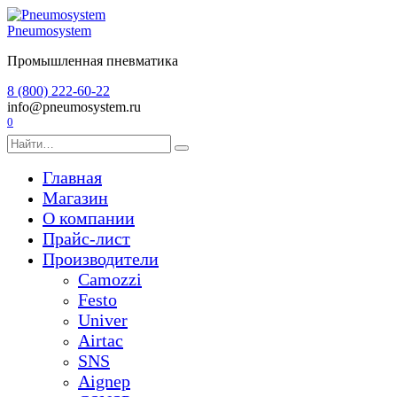
Перейти
к
Pneumosystem
содержанию
Промышленная пневматика
8 (800) 222-60-22
info@pneumosystem.ru
0
Search
for:
Главная
Магазин
О компании
Прайс-лист
Производители
Camozzi
Festo
Univer
Airtac
SNS
Aignep