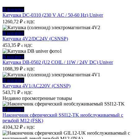
В корзину
Катушка DC-0310 (230 V AC / 50-60 Hz) Univer
1260,72
₽
с НДС
В корзину
Катушка 4V2/DC24V (CSNSP)
453,35
₽
с НДС
В корзину
Катушка DB-0502 (U2 COIL / 11W / 24V DC) Univer
1088,39
₽
с НДС
В корзину
Катушка 4V1/AC220V (CSNSP)
543,71
₽
с НДС
Недавно просмотренные товары
В корзину
Наконечник сферический SSI12-TK необслуживаемый с
резьбой M12 (FSK)
4104,32
₽
с НДС