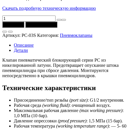
Скачать подробную техническую информацию
Количество
товара
В корзину
Купить в 1 клик
Клапан
блокирующий
Артикул:
PC-03S
Категория:
Пневмоклапаны
PC-
03S
Описание
(CSNSP)
Детали
Клапан пневматический блокирующий серии PC из
никелированной латуни. Предотвращает опускание штока
пневмоцилиндра при сбросе давления. Монтируются
непосредственно в крышки пневмоцилиндров.
Технические характеристики
Присоединение/тип резьбы
(port size)
: G1/2 внутренняя.
Рабочая среда
(working fluid)
: очищенный воздух.
Максимальная рабочая давление
(max working pressure)
:
1,0 МПа (10 бар).
Давление опрессовки
(proof pressure)
: 1,5 МПа (15 бар).
Рабочая температура
(working temperature range)
: — 5- 60