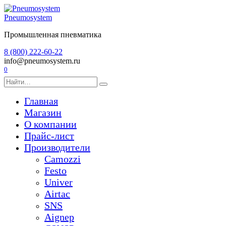
Перейти
к
Pneumosystem
содержанию
Промышленная пневматика
8 (800) 222-60-22
info@pneumosystem.ru
0
Search
for:
Главная
Магазин
О компании
Прайс-лист
Производители
Camozzi
Festo
Univer
Airtac
SNS
Aignep