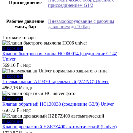
Присоединение
присоединением G1/2
Рабочее давление
Пневмооборудование с рабочим
макс., бар
давлением до 10 бар
Похожие товары
В корзину
Клапан быстрого выхлопа HC060014 (соединение G1/4)
Univer
569,16
₽
с НДС
В корзину
Пневмоклапан AI-9370 тарельчатый (2/2 NC) Univer
4862,16
₽
с НДС
В корзину
Клапан обратный HC130038 (соединение G3/8) Univer
650,72
₽
с НДС
В корзину
Клапан дренажный HZE7Z400 автоматический (Univer)
1722,57
₽