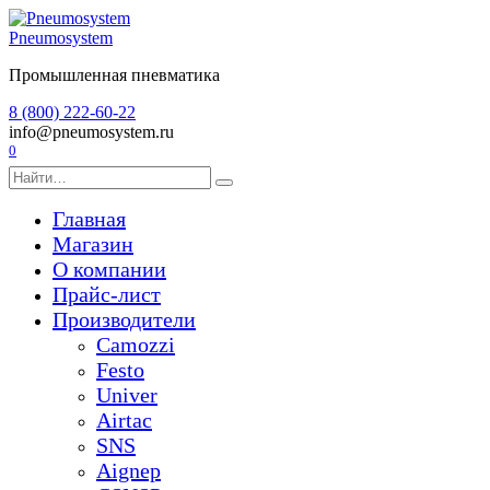
Перейти
к
Pneumosystem
содержанию
Промышленная пневматика
8 (800) 222-60-22
info@pneumosystem.ru
0
Search
for:
Главная
Магазин
О компании
Прайс-лист
Производители
Camozzi
Festo
Univer
Airtac
SNS
Aignep