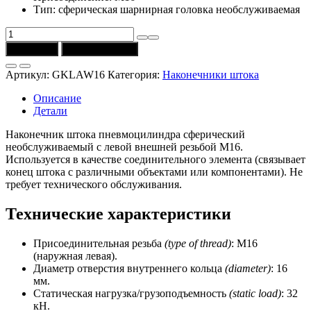
Тип: сферическая шарнирная головка необслуживаемая
Количество
товара
В корзину
Купить в 1 клик
Наконечник
сферический
Артикул:
GKLAW16
Категория:
Наконечники штока
GKLAW16
необслуживаемый
Описание
с
Детали
резьбой
M16
Наконечник штока пневмоцилиндра сферический
(FSK)
необслуживаемый с левой внешней резьбой M16.
Используется в качестве соединительного элемента (связывает
конец штока с различными объектами или компонентами). Не
требует технического обслуживания.
Технические характеристики
Присоединительная резьба
(type of thread)
: M16
(наружная левая).
Диаметр отверстия внутреннего кольца
(diameter)
: 16
мм.
Статическая нагрузка/грузоподъемность
(static load)
: 32
кН.