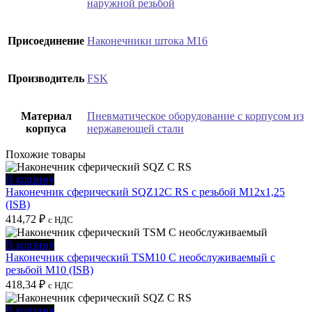
наружной резьбой
Присоединение
Наконечники штока М16
Производитель
FSK
Материал
Пневматическое оборудование с корпусом из
корпуса
нержавеющей стали
Похожие товары
В корзину
Наконечник сферический SQZ12C RS с резьбой M12x1,25
(ISB)
414,72
₽
с НДС
В корзину
Наконечник сферический TSM10 C необслуживаемый с
резьбой M10 (ISB)
418,34
₽
с НДС
В корзину