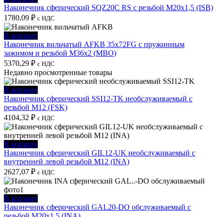
Наконечник сферический SQZ20C RS с резьбой M20x1,5 (ISB)
1780,09
₽
с НДС
В корзину
Наконечник вильчатый AFKB 35x72FG с пружинным
зажимом и резьбой M36x2 (MBO)
5370,29
₽
с НДС
Недавно просмотренные товары
В корзину
Наконечник сферический SSI12-TK необслуживаемый с
резьбой M12 (FSK)
4104,32
₽
с НДС
В корзину
Наконечник сферический GIL12-UK необслуживаемый с
внутренней левой резьбой M12 (INA)
2627,07
₽
с НДС
В корзину
Наконечник сферический GAL20-DO обслуживаемый с
резьбой M20x1,5 (INA)