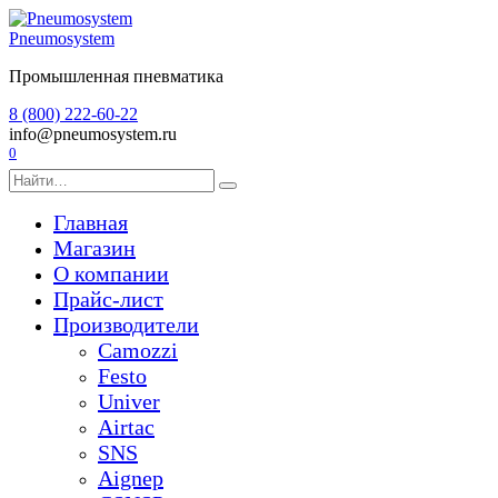
Перейти
к
Pneumosystem
содержанию
Промышленная пневматика
8 (800) 222-60-22
info@pneumosystem.ru
0
Search
for:
Главная
Магазин
О компании
Прайс-лист
Производители
Camozzi
Festo
Univer
Airtac
SNS
Aignep