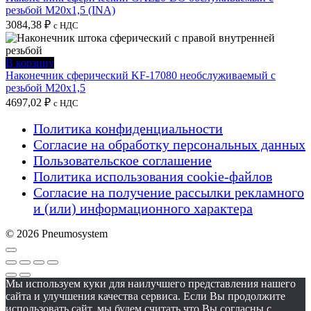
резьбой M20x1,5 (INA)
3084,38
₽
с НДС
В корзину
Наконечник сферический KF-17080 необслуживаемый с
резьбой M20x1,5
4697,02
₽
с НДС
Политика конфиденциальности
Согласие на обработку персональных данных
Пользовательское соглашение
Политика использования cookie-файлов
Согласие на получение рассылки рекламного
и (или) информационного характера
© 2026 Pneumosystem
Мы используем куки для наилучшего представления нашего
сайта и улучшения качества сервиса. Если Вы продолжите
использовать сайт, мы будем считать что Вы согласны с