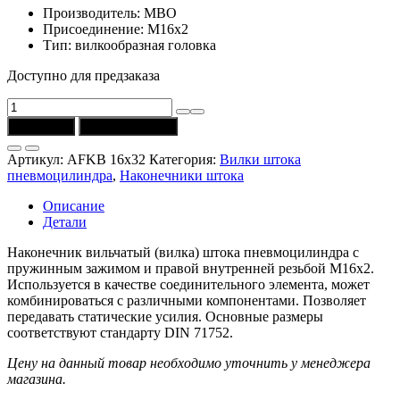
Производитель: MBO
Присоединение: М16х2
Тип: вилкообразная головка
Доступно для предзаказа
Количество
товара
В корзину
Купить в 1 клик
Наконечник
вильчатый
Артикул:
AFKB 16x32
Категория:
Вилки штока
AFKB
пневмоцилиндра
,
Наконечники штока
16x32
с
Описание
пружинным
Детали
зажимом
и
Наконечник вильчатый (вилка) штока пневмоцилиндра с
резьбой
пружинным зажимом и правой внутренней резьбой M16х2.
M16x2
Используется в качестве соединительного элемента, может
(MBO)
комбинироваться с различными компонентами. Позволяет
передавать статические усилия. Основные размеры
соответствуют стандарту DIN 71752.
Цену на данный товар необходимо уточнить у менеджера
магазина.