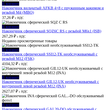
В корзину
Наконечник вильчатый AFKB 4×8 с пружинным зажимом и
резьбой M4 (MBO)
37,26
₽
с НДС
В корзину
Наконечник сферический SQZ6C RS с резьбой M6х1 (ISB)
267,29
₽
с НДС
Недавно просмотренные товары
В корзину
Наконечник сферический SSI12-TK необслуживаемый с
резьбой M12 (FSK)
4104,32
₽
с НДС
В корзину
Наконечник сферический GIL12-UK необслуживаемый с
внутренней левой резьбой M12 (INA)
2627,07
₽
с НДС
В корзину
Наконечник сферический GAL20-DO обслуживаемый с