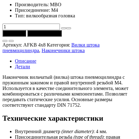
Производитель: MBO
Присоединение: М4
Тип: вилкообразная головка
Количество
товара
В корзину
Купить в 1 клик
Наконечник
вильчатый
Артикул:
AFKB 4x8
Категория:
Вилки штока
AFKB
пневмоцилиндра
,
Наконечники штока
4x8
с
Описание
пружинным
Детали
зажимом
и
Наконечник вильчатый (вилка) штока пневмоцилиндра с
резьбой
пружинным зажимом и правой внутренней резьбой M4.
M4
Используется в качестве соединительного элемента, может
(MBO)
комбинироваться с различными компонентами. Позволяет
передавать статические усилия. Основные размеры
соответствуют стандарту DIN 71752.
Технические характеристики
Внутренний диаметр
(inner diameter)
: 4 мм.
Присоединительная резьба
(type of thread)
: правая