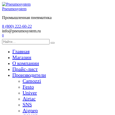
Перейти
к
Pneumosystem
содержанию
Промышленная пневматика
8 (800) 222-60-22
info@pneumosystem.ru
0
Search
for:
Главная
Магазин
О компании
Прайс-лист
Производители
Camozzi
Festo
Univer
Airtac
SNS
Aignep