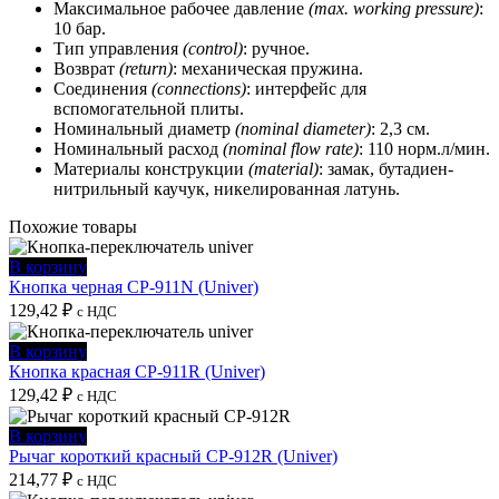
Максимальное рабочее давление
(max. working pressure)
:
10 бар.
Тип управления
(control)
: ручное.
Возврат
(return)
: механическая пружина.
Соединения
(connections)
: интерфейс для
вспомогательной плиты.
Номинальный диаметр
(nominal diameter)
: 2,3 см.
Номинальный расход
(nominal flow rate)
: 110 норм.л/мин.
Материалы конструкции
(material)
: замак, бутадиен-
нитрильный каучук, никелированная латунь.
Похожие товары
В корзину
Кнопка черная CP-911N (Univer)
129,42
₽
с НДС
В корзину
Кнопка красная CP-911R (Univer)
129,42
₽
с НДС
В корзину
Рычаг короткий красный CP-912R (Univer)
214,77
₽
с НДС