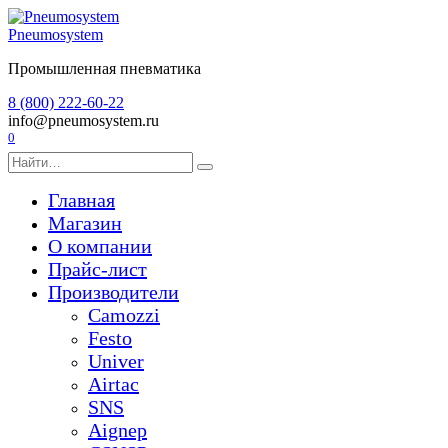
Перейти
к
Pneumosystem
содержанию
Промышленная пневматика
8 (800) 222-60-22
info@pneumosystem.ru
0
Search
for:
Главная
Магазин
О компании
Прайс-лист
Производители
Camozzi
Festo
Univer
Airtac
SNS
Aignep