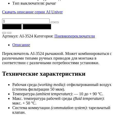
Тип выключателя: рычаг
Скачать описание серии AI Univer
Количество
товара
В корзину
Купить в 1 клик
Переключатель
AI-
Артикул:
AI-3524
Категория:
Пневмопереключатели
3524
(Univer)
Описание
Переключатель AI-3524 рычажной. Может комбинироваться с
различными типами ручных приводов для монтажа в
соответствии с различными потребностями установки.
Технические характеристики
Рабочая среда
(working media)
: отфильтрованный воздух
(степень фильтрации 50 мкм).
Температура
(ambient temperature)
: — 10 до + 90 °C.
Макс. температура рабочей среды
(fluid temperature)
:
макс. + 50 °C.
Система коммутации
(commutation system)
: тарельчатый
клапан.