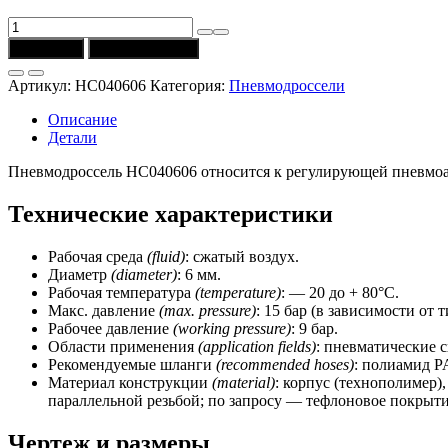
Количество
товара
В корзину
Купить в 1 клик
Пневмодроссель
HC040606
Артикул:
HC040606
Категория:
Пневмодроссели
(D
=
Описание
6
Детали
мм)
Univer
Пневмодроссель HC040606 относится к регулирующей пневмоапп
Технические характеристики
Рабочая среда
(fluid)
: сжатый воздух.
Диаметр
(diameter)
: 6 мм.
Рабочая температура
(temperature)
: — 20 до + 80°C.
Макс. давление
(max.
pressure)
: 15 бар (в зависимости от 
Рабочее давление
(working pressure)
: 9 бар.
Области применения
(application fields)
: пневматические 
Рекомендуемые шланги
(recommended hoses)
: полиамид P
Материал конструкции
(material)
: корпус (технополимер
параллельной резьбой; по запросу — тефлоновое покрытие
Чертеж и размеры