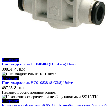
В корзину
Пневмодроссель HC040404 (D = 4 мм) Univer
308,61
₽
с НДС
В корзину
Пневмодроссель HC010838 (8-G3/8) Univer
487,35
₽
с НДС
Недавно просмотренные товары
В корзину
Наконечник сферический SSI12-TK необслуживаемый с резьбо