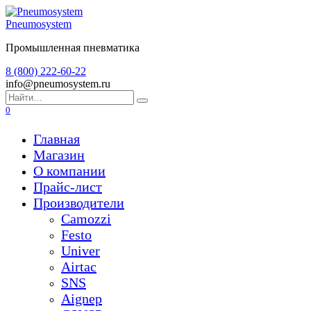
Перейти
к
Pneumosystem
содержанию
Промышленная пневматика
8 (800) 222-60-22
info@pneumosystem.ru
Search
for:
0
Главная
Магазин
О компании
Прайс-лист
Производители
Camozzi
Festo
Univer
Airtac
SNS
Aignep