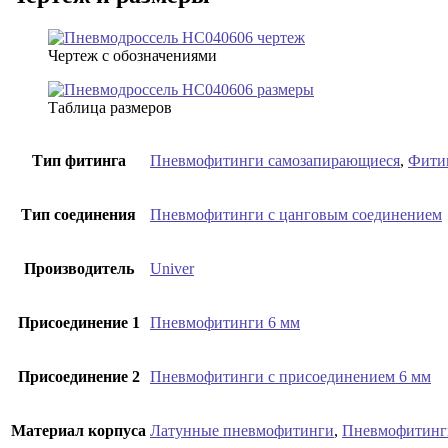
Чертеж с обозначениями
Таблица размеров
Тип фитинга
Пневмофитинги самозапирающиеся
,
Фитин
Тип соединения
Пневмофитинги с цанговым соединением
Производитель
Univer
Присоединение 1
Пневмофитинги 6 мм
Присоединение 2
Пневмофитинги с присоединением 6 мм
Материал корпуса
Латунные пневмофитинги
,
Пневмофитинги