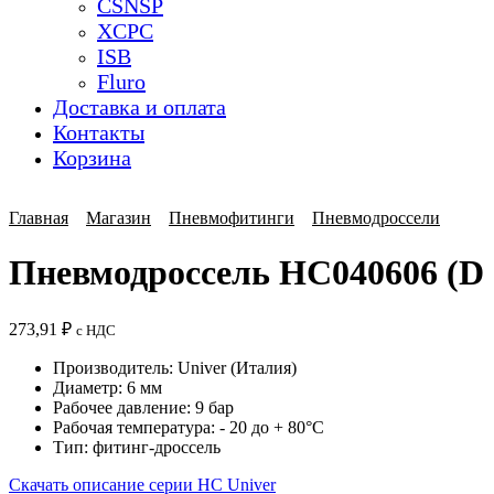
CSNSP
XCPC
ISB
Fluro
Доставка и оплата
Контакты
Корзина
Главная
Магазин
Пневмофитинги
Пневмодроссели
Пневмодроссель HC040606 (D 
273,91
₽
с НДС
Производитель: Univer (Италия)
Диаметр: 6 мм
Рабочее давление: 9 бар
Рабочая температура: - 20 до + 80°C
Тип: фитинг-дроссель
Скачать описание серии HC Univer