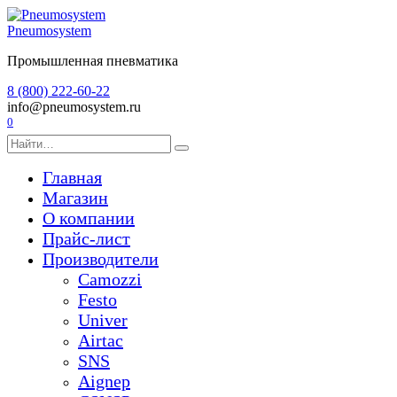
Перейти
к
Pneumosystem
содержанию
Промышленная пневматика
8 (800) 222-60-22
info@pneumosystem.ru
0
Search
for:
Главная
Магазин
О компании
Прайс-лист
Производители
Camozzi
Festo
Univer
Airtac
SNS
Aignep