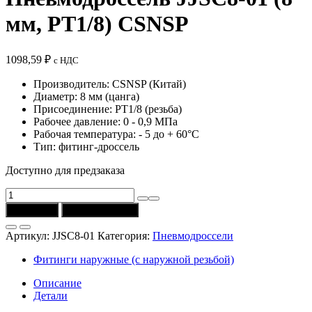
мм, PT1/8) CSNSP
1098,59
₽
с НДС
Производитель: CSNSP (Китай)
Диаметр: 8 мм (цанга)
Присоединение: РТ1/8 (резьба)
Рабочее давление: 0 - 0,9 МПа
Рабочая температура: - 5 до + 60°C
Тип: фитинг-дроссель
Доступно для предзаказа
Количество
товара
В корзину
Купить в 1 клик
Пневмодроссель
JJSC8-
Артикул:
JJSC8-01
Категория:
Пневмодроссели
01
(8
Фитинги наружные (с наружной резьбой)
мм,
PT1/8)
Описание
CSNSP
Детали