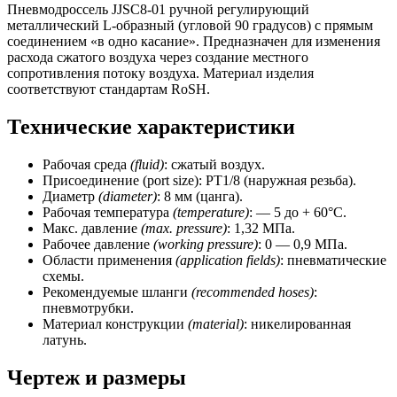
Пневмодроссель JJSC8-01 ручной регулирующий
металлический L-образный (угловой 90 градусов) с прямым
соединением «в одно касание». Предназначен для изменения
расхода сжатого воздуха через создание местного
сопротивления потоку воздуха. Материал изделия
соответствуют стандартам RoSH.
Технические характеристики
Рабочая среда
(fluid)
: сжатый воздух.
Присоединение (port size): РТ1/8 (наружная резьба).
Диаметр
(diameter)
: 8 мм (цанга).
Рабочая температура
(temperature)
: — 5 до + 60°C.
Макс. давление
(max.
pressure)
: 1,32 МПа.
Рабочее давление
(working pressure)
: 0 — 0,9 МПа.
Области применения
(application fields)
: пневматические
схемы.
Рекомендуемые шланги
(recommended hoses)
:
пневмотрубки.
Материал конструкции
(material)
: никелированная
латунь.
Чертеж и размеры