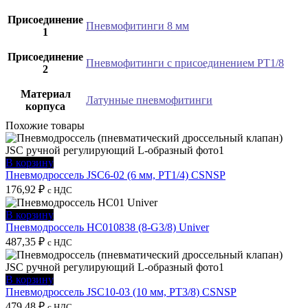
Присоединение
Пневмофитинги 8 мм
1
Присоединение
Пневмофитинги с присоединением PT1/8
2
Материал
Латунные пневмофитинги
корпуса
Похожие товары
В корзину
Пневмодроссель JSC6-02 (6 мм, PT1/4) CSNSP
176,92
₽
с НДС
В корзину
Пневмодроссель HC010838 (8-G3/8) Univer
487,35
₽
с НДС
В корзину
Пневмодроссель JSC10-03 (10 мм, PT3/8) CSNSP
479,48
₽
с НДС