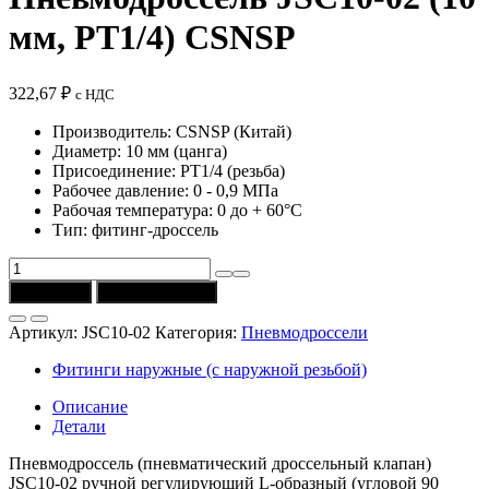
мм, PT1/4) CSNSP
322,67
₽
с НДС
Производитель: CSNSP (Китай)
Диаметр: 10 мм (цанга)
Присоединение: РТ1/4 (резьба)
Рабочее давление: 0 - 0,9 МПа
Рабочая температура: 0 до + 60°C
Тип: фитинг-дроссель
Количество
товара
В корзину
Купить в 1 клик
Пневмодроссель
JSC10-
Артикул:
JSC10-02
Категория:
Пневмодроссели
02
(10
Фитинги наружные (с наружной резьбой)
мм,
PT1/4)
Описание
CSNSP
Детали
Пневмодроссель (пневматический дроссельный клапан)
JSC10-02 ручной регулирующий L-образный (угловой 90