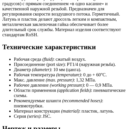
градусов) с прямым соединением «в одно касание» и
качественной наружной резьбой. Предназначен для
регулирования скорости воздушного потока. Герметичный.
Латунь и пластик делают дроссель легким и компактным,
металлическая заклепочная гайка обеспечивает более
длительный срок службы. Материал изделия соответствуют
стандартам RoSH.
Технические характеристики
Рабочая среда
(fluid)
: сжатый воздух.
Присоединение (port size): РТ1/4 (наружная резьба).
Диаметр
(diameter)
: 10 мм (цанга).
Рабочая температура
(temperature)
: 0 до + 60°C.
Макс. давление
(max.
pressure)
: 1,32 МПа.
Рабочее давление
(working pressure)
: 0 — 0,9 МПа.
Области применения
(application fields)
: пневматические
схемы.
Рекомендуемые шланги
(recommended hoses)
:
пневмотрубки.
Материал конструкции
(material)
: пластик, латунь.
Серия
(series)
: JSC.
Чертеж и размеры