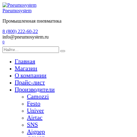
Перейти
к
Pneumosystem
содержанию
Промышленная пневматика
8 (800) 222-60-22
info@pneumosystem.ru
0
Search
for:
Главная
Магазин
О компании
Прайс-лист
Производители
Camozzi
Festo
Univer
Airtac
SNS
Aignep