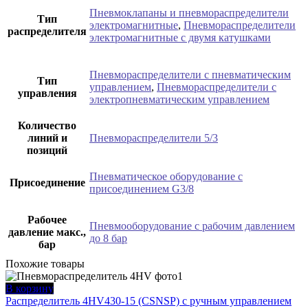
Пневмоклапаны и пневмораспределители
Тип
электромагнитные
,
Пневмораспределители
распределителя
электромагнитные с двумя катушками
Пневмораспределители с пневматическим
Тип
управлением
,
Пневмораспределители с
управления
электропневматическим управлением
Количество
линий и
Пневмораспределители 5/3
позиций
Пневматическое оборудование с
Присоединение
присоединением G3/8
Рабочее
Пневмооборудование с рабочим давлением
давление макс.,
до 8 бар
бар
Похожие товары
В корзину
Распределитель 4HV430-15 (CSNSP) с ручным управлением