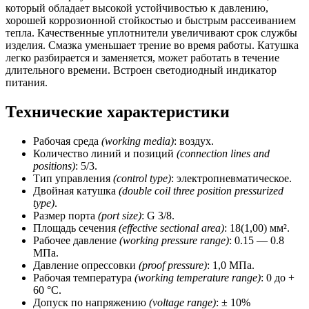
который обладает высокой устойчивостью к давлению,
хорошей коррозионной стойкостью и быстрым рассеиванием
тепла. Качественные уплотнители увеличивают срок службы
изделия. Смазка уменьшает трение во время работы. Катушка
легко разбирается и заменяется, может работать в течение
длительного времени. Встроен светодиодный индикатор
питания.
Технические характеристики
Рабочая среда
(working media)
: воздух.
Количество линий и позиций
(connection lines and
positions)
: 5/3.
Тип управления
(control type)
: электропневматическое.
Двойная катушка
(double coil three position pressurized
type)
.
Размер порта
(port size)
: G 3/8.
Площадь сечения
(effective sectional area)
: 18(1,00) мм².
Рабочее давление
(working pressure range)
: 0.15 — 0.8
МПа.
Давление опрессовки
(proof pressure)
: 1,0 МПа.
Рабочая температура
(working temperature range)
: 0 до +
60 °C.
Допуск по напряжению
(voltage range)
: ± 10%