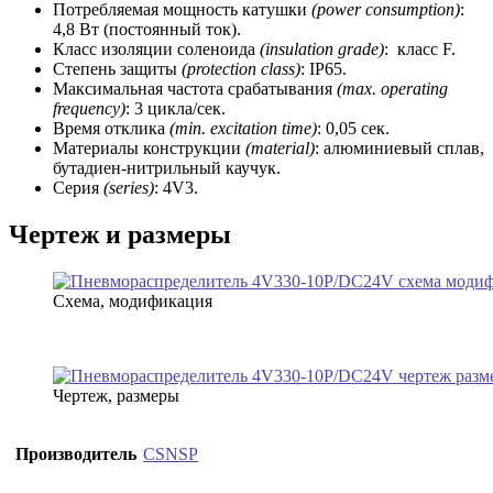
Потребляемая мощность катушки
(power consumption)
:
4,8 Вт (постоянный ток).
Класс изоляции соленоида
(i
nsulation grade)
: класс F.
Степень защиты
(p
rotection class)
: IP65.
Максимальная частота срабатывания
(m
ax. operating
frequency)
: 3 цикла/сек.
Время отклика
(m
in. excitation time)
: 0,05 сек.
Материалы конструкции
(material)
: алюминиевый сплав,
бутадиен-нитрильный каучук.
Серия
(series)
: 4V3.
Чертеж и размеры
Схема, модификация
Чертеж, размеры
Производитель
CSNSP