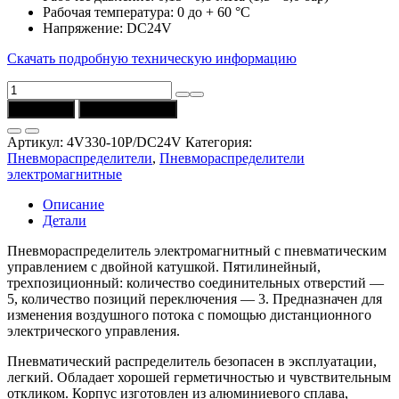
Рабочая температура: 0 до + 60 °C
Напряжение: DC24V
Скачать подробную техническую информацию
Количество
товара
В корзину
Купить в 1 клик
Пневмораспределитель
4V330-
Артикул:
4V330-10P/DC24V
Категория:
10P/DC24V
Пневмораспределители
,
Пневмораспределители
(5/3,
электромагнитные
G3/8)
CSNSP
Описание
Детали
Пневмораспределитель электромагнитный с пневматическим
управлением с двойной катушкой. Пятилинейный,
трехпозиционный: количество соединительных отверстий —
5, количество позиций переключения — 3. Предназначен для
изменения воздушного потока с помощью дистанционного
электрического управления.
Пневматический распределитель безопасен в эксплуатации,
легкий. Обладает хорошей герметичностью и чувствительным
откликом. Корпус изготовлен из алюминиевого сплава,