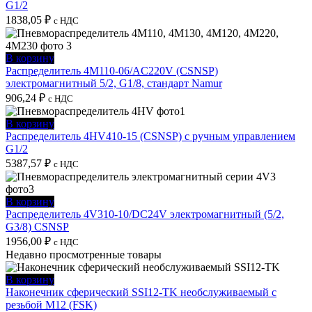
G1/2
1838,05
₽
с НДС
В корзину
Распределитель 4M110-06/AC220V (CSNSP)
электромагнитный 5/2, G1/8, стандарт Namur
906,24
₽
с НДС
В корзину
Распределитель 4HV410-15 (CSNSP) с ручным управлением
G1/2
5387,57
₽
с НДС
В корзину
Распределитель 4V310-10/DC24V электромагнитный (5/2,
G3/8) CSNSP
1956,00
₽
с НДС
Недавно просмотренные товары
В корзину
Наконечник сферический SSI12-TK необслуживаемый с
резьбой M12 (FSK)