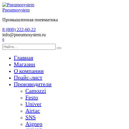
Перейти
к
Pneumosystem
содержанию
Промышленная пневматика
8 (800) 222-60-22
info@pneumosystem.ru
0
Search
for:
Главная
Магазин
О компании
Прайс-лист
Производители
Camozzi
Festo
Univer
Airtac
SNS
Aignep