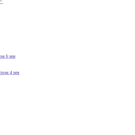
C.
ом 6 мм
тром 4 мм