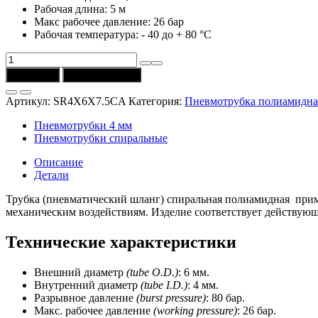
Рабочая длина: 5 м
Макс рабочее давление: 26 бар
Рабочая температура: - 40 до + 80 °C
Количество
товара
В корзину
Купить в 1 клик
Трубка
SR4X6X7.5CA
Артикул:
SR4X6X7.5CA
Категория:
Пневмотрубка полиамидная
(Univer)
спиральная
Пневмотрубки 4 мм
полиамидная,
Пневмотрубки спиральные
голубая
(L
Описание
лин.=7,5
Детали
м,
L
Трубка (пневматический шланг) спиральная полиамидная приме
раб.=5
механическим воздействиям. Изделие соответствует действующ
м,
прямые
Технические характеристики
концы)
Внешний диаметр
(tube O.D.)
: 6 мм.
Внутренний диаметр
(tube I.D.)
: 4 мм.
Разрывное давление
(burst pressure)
: 80 бар.
Макс. рабочее давление
(worki
ng pressure)
: 26 бар.