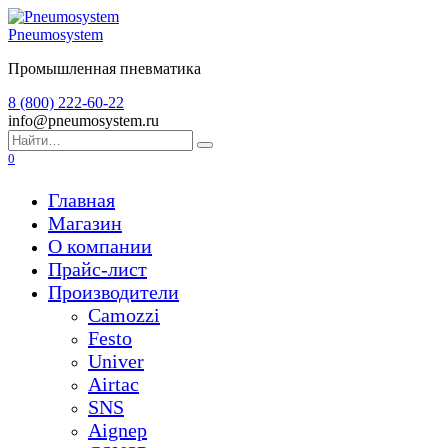
Перейти
к
Pneumosystem
содержанию
Промышленная пневматика
8 (800) 222-60-22
info@pneumosystem.ru
Search
for:
0
Главная
Магазин
О компании
Прайс-лист
Производители
Camozzi
Festo
Univer
Airtac
SNS
Aignep