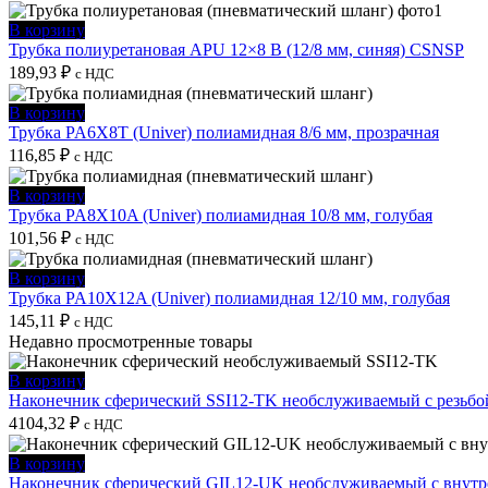
В корзину
Трубка полиуретановая APU 12×8 B (12/8 мм, синяя) CSNSP
189,93
₽
с НДС
В корзину
Трубка PA6X8T (Univer) полиамидная 8/6 мм, прозрачная
116,85
₽
с НДС
В корзину
Трубка PA8X10A (Univer) полиамидная 10/8 мм, голубая
101,56
₽
с НДС
В корзину
Трубка PA10X12A (Univer) полиамидная 12/10 мм, голубая
145,11
₽
с НДС
Недавно просмотренные товары
В корзину
Наконечник сферический SSI12-TK необслуживаемый с резьбо
4104,32
₽
с НДС
В корзину
Наконечник сферический GIL12-UK необслуживаемый с внутре