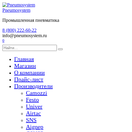
Перейти
к
Pneumosystem
содержанию
Промышленная пневматика
8 (800) 222-60-22
info@pneumosystem.ru
0
Search
for:
Главная
Магазин
О компании
Прайс-лист
Производители
Camozzi
Festo
Univer
Airtac
SNS
Aignep