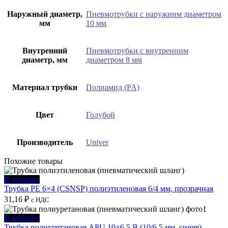
Наружный диаметр,
Пневмотрубки с наружним диаметром
мм
10 мм
Внутренний
Пневмотрубки с внутренним
диаметр, мм
диаметром 8 мм
Материал трубки
Полиамид (PA)
Цвет
Голубой
Производитель
Univer
Похожие товары
В корзину
Трубка PE 6×4 (CSNSP) полиэтиленовая 6/4 мм, прозрачная
31,16
₽
с НДС
В корзину
Трубка полиуретановая APU 10×6,5 B (10/6,5 мм, синяя)