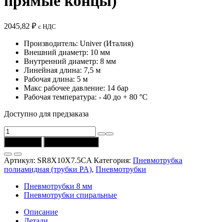
прямые концы)
2045,82
₽
с НДС
Производитель: Univer (Италия)
Внешний диаметр: 10 мм
Внутренний диаметр: 8 мм
Линейная длина: 7,5 м
Рабочая длина: 5 м
Макс рабочее давление: 14 бар
Рабочая температура: - 40 до + 80 °C
Доступно для предзаказа
Количество
товара
В корзину
Купить в 1 клик
Трубка
SR8X10X7.5CA
Артикул:
SR8X10X7.5CA
Категория:
Пневмотрубка
(Univer)
полиамидная (трубки PA)
,
Пневмотрубки
спиральная
полиамидная,
Пневмотрубки 8 мм
голубая
Пневмотрубки спиральные
(L
лин.=7,5
Описание
м,
Детали