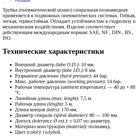
L
раб.=5
Трубка (пневматический шланг) спиральная полиамидная
м,
применяется в подвижных пневматических системах. Гибкая,
прямые
легкая, термостойкая. Обладает устойчивостью к гидролизу и
концы)
механическим воздействиям. Изделие соответствует
действующим международным нормам: SAE, NF , DIN , BS ,
ISO.
Технические характеристики
Внешний диаметр
(tube O.D.)
: 10 мм.
Внутренний диаметр
(tube I.D.)
: 8 мм.
Разрывное давление
(burst pressure)
: 44 бар.
Макс. рабочее давление
(worki
ng pressure)
: 14 бар.
Рабочая температура
(ambient temperature)
: — 40 до + 80
°C.
Линейная длина
(max. lenght)
: 7,5 м.
Рабочая длина
(lenght)
: 5 м.
Длина концов
(tales)
: 170 мм.
Диаметр спирали
(spiral diameter)
: 80 — 100 мм.
Допуск
(tolerance Ø ext.)
: ± 0,07 по диаметру.
Материал конструкции
(material)
: полиамид.
Цвет
(color)
: голубой.