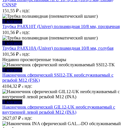
CSNSP
151,55
₽
с НДС
В корзину
Трубка PA8X10T (Univer) полиамидная 10/8 мм, прозрачная
101,56
₽
с НДС
В корзину
Трубка PA8X10A (Univer) полиамидная 10/8 мм, голубая
101,56
₽
с НДС
Недавно просмотренные товары
В корзину
Наконечник сферический SSI12-TK необслуживаемый с
резьбой M12 (FSK)
4104,32
₽
с НДС
В корзину
Наконечник сферический GIL12-UK необслуживаемый с
внутренней левой резьбой M12 (INA)
2627,07
₽
с НДС