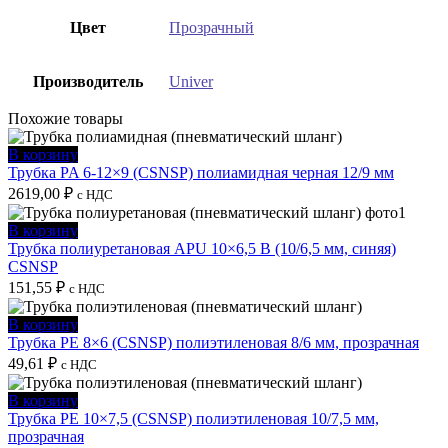
Цвет
Прозрачный
Производитель
Univer
Похожие товары
В корзину
Трубка PA 6-12×9 (CSNSP) полиамидная черная 12/9 мм
2619,00
₽
с НДС
В корзину
Трубка полиуретановая APU 10×6,5 B (10/6,5 мм, синяя)
CSNSP
151,55
₽
с НДС
В корзину
Трубка PE 8×6 (CSNSP) полиэтиленовая 8/6 мм, прозрачная
49,61
₽
с НДС
В корзину
Трубка PE 10×7,5 (CSNSP) полиэтиленовая 10/7,5 мм,
прозрачная