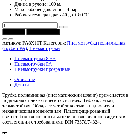
Длина в рулоне: 100 м.
Макс рабочее давление: 14 бар
Рабочая температура: - 40 до + 80 °C
Количество
товара
В корзину
Купить в 1 клик
Трубка
PA8X10T
Артикул:
PA8X10T
Категория:
Пневмотрубка полиамидная
(Univer)
(трубки PA)
,
Пневмотрубки
полиамидная
10/8
Пневмотрубки 8 мм
мм,
Пневмотрубки PA
прозрачная
Пневмотрубки прозрачные
Описание
Детали
Трубка полиамидная (пневматический шланг) применяется в
подвижных пневматических системах. Гибкая, легкая,
термостойкая. Обладает устойчивостью к гидролизу и
механическим воздействиям. Пластифицированный,
светостабилизированный материал изделия производится в
соответствии с требованиями DIN 73378/74324.