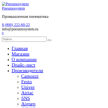
Перейти
к
Pneumosystem
содержанию
Промышленная пневматика
8 (800) 222-60-22
info@pneumosystem.ru
0
Search
for:
Главная
Магазин
О компании
Прайс-лист
Производители
Camozzi
Festo
Univer
Airtac
SNS
Aignep