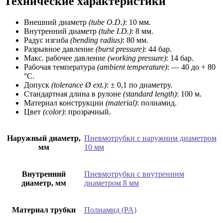
Технические характеристики
Внешний диаметр
(tube O.D.)
: 10 мм.
Внутренний диаметр
(tube I.D.)
: 8 мм.
Радус изгиба
(bending radius)
: 80 мм.
Разрывное давление
(burst pressure)
: 44 бар.
Макс. рабочее давление
(worki
ng pressure)
: 14 бар.
Рабочая температура
(ambient temperature)
: — 40 до + 80
°C.
Допуск
(tolerance Ø ext.)
: ± 0,1 по диаметру.
Стандартная длина в рулоне
(standard length)
: 100 м.
Материал конструкции
(material)
: полиамид.
Цвет
(color)
: прозрачный.
Наружный диаметр,
Пневмотрубки с наружним диаметром
мм
10 мм
Внутренний
Пневмотрубки с внутренним
диаметр, мм
диаметром 8 мм
Материал трубки
Полиамид (PA)