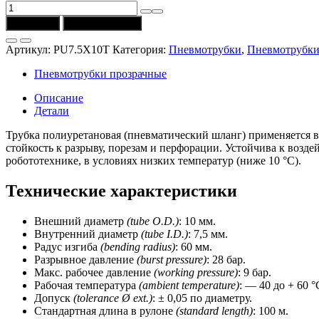
Количество
товара
В корзину
Купить в 1 клик
Трубка
PU7,5X10T
Артикул:
PU7.5X10T
Категория:
Пневмотрубки
,
Пневмотрубки
(Univer)
полиуретановая
Пневмотрубки прозрачные
10/7,5
мм,
Описание
прозрачная
Детали
Трубка полиуретановая (пневматический шланг) применяется в
стойкость к разрыву, порезам и перфорации. Устойчива к воз
робототехнике, в условиях низких температур (ниже 10 °C).
Технические характеристики
Внешний диаметр
(tube O.D.)
: 10 мм.
Внутренний диаметр
(tube I.D.)
: 7,5 мм.
Радус изгиба
(bending radius)
: 60 мм.
Разрывное давление
(burst pressure)
: 28 бар.
Макс. рабочее давление
(worki
ng pressure)
: 9 бар.
Рабочая температура
(ambient temperature)
: — 40 до + 60 °
Допуск
(tolerance Ø ext.)
: ± 0,05 по диаметру.
Стандартная длина в рулоне
(standard length)
: 100 м.