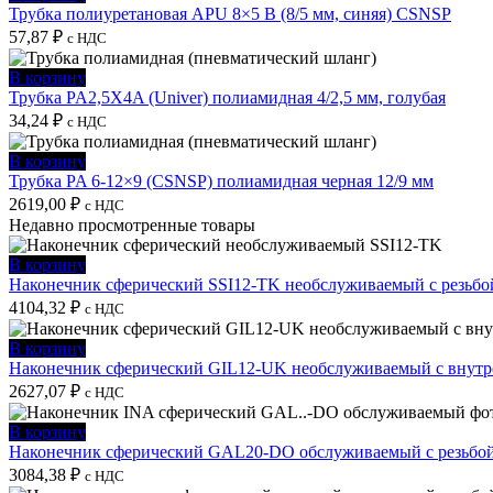
Трубка полиуретановая APU 8×5 B (8/5 мм, синяя) CSNSP
57,87
₽
с НДС
В корзину
Трубка PA2,5X4A (Univer) полиамидная 4/2,5 мм, голубая
34,24
₽
с НДС
В корзину
Трубка PA 6-12×9 (CSNSP) полиамидная черная 12/9 мм
2619,00
₽
с НДС
Недавно просмотренные товары
В корзину
Наконечник сферический SSI12-TK необслуживаемый с резьбо
4104,32
₽
с НДС
В корзину
Наконечник сферический GIL12-UK необслуживаемый с внутре
2627,07
₽
с НДС
В корзину
Наконечник сферический GAL20-DO обслуживаемый с резьбой
3084,38
₽
с НДС