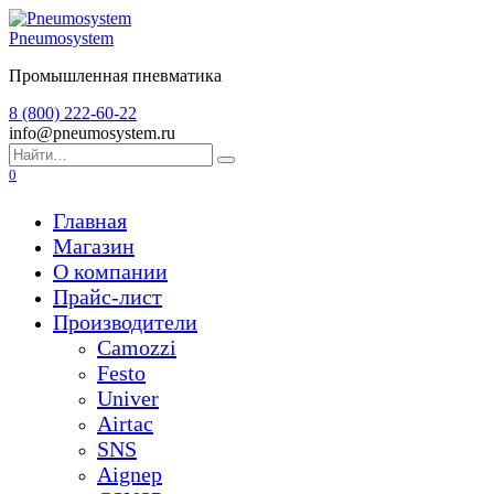
Перейти
к
Pneumosystem
содержанию
Промышленная пневматика
8 (800) 222-60-22
info@pneumosystem.ru
Search
for:
0
Главная
Магазин
О компании
Прайс-лист
Производители
Camozzi
Festo
Univer
Airtac
SNS
Aignep