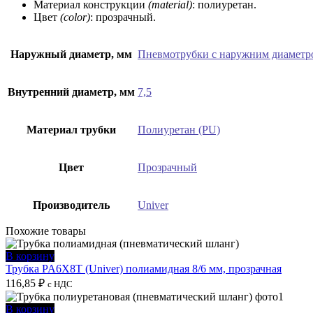
Материал конструкции
(material)
: полиуретан.
Цвет
(color)
: прозрачный.
Наружный диаметр, мм
Пневмотрубки с наружним диаметр
Внутренний диаметр, мм
7,5
Материал трубки
Полиуретан (PU)
Цвет
Прозрачный
Производитель
Univer
Похожие товары
В корзину
Трубка PA6X8T (Univer) полиамидная 8/6 мм, прозрачная
116,85
₽
с НДС
В корзину