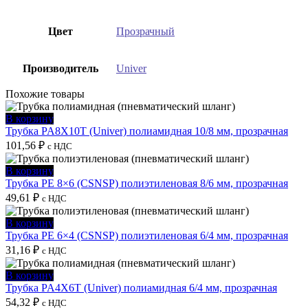
Цвет
Прозрачный
Производитель
Univer
Похожие товары
В корзину
Трубка PA8X10T (Univer) полиамидная 10/8 мм, прозрачная
101,56
₽
с НДС
В корзину
Трубка PE 8×6 (CSNSP) полиэтиленовая 8/6 мм, прозрачная
49,61
₽
с НДС
В корзину
Трубка PE 6×4 (CSNSP) полиэтиленовая 6/4 мм, прозрачная
31,16
₽
с НДС
В корзину
Трубка PA4X6T (Univer) полиамидная 6/4 мм, прозрачная
54,32
₽
с НДС