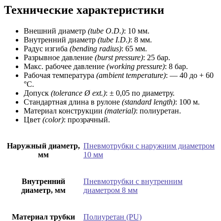
Технические характеристики
Внешний диаметр
(tube O.D.)
: 10 мм.
Внутренний диаметр
(tube I.D.)
: 8 мм.
Радус изгиба
(bending radius)
: 65 мм.
Разрывное давление
(burst pressure)
: 25 бар.
Макс. рабочее давление
(worki
ng pressure)
: 8 бар.
Рабочая температура
(ambient temperature)
: — 40 до + 60
°C.
Допуск
(tolerance Ø ext.)
: ± 0,05 по диаметру.
Стандартная длина в рулоне
(standard length)
: 100 м.
Материал конструкции
(material)
: полиуретан.
Цвет
(color)
: прозрачный.
Наружный диаметр,
Пневмотрубки с наружним диаметром
мм
10 мм
Внутренний
Пневмотрубки с внутренним
диаметр, мм
диаметром 8 мм
Материал трубки
Полиуретан (PU)