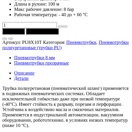
Длина в рулоне: 100 м
Макс рабочее давление: 8 бар
Рабочая температура: - 40 до + 60 °C
Количество
товара
В корзину
Купить в 1 клик
Трубка
PU8X10T
Артикул:
PU8X10T
Категория:
Пневмотрубки
,
Пневмотрубки
(Univer)
полиуретановые (трубки PU)
полиуретановая
10/8
Пневмотрубки 8 мм
мм,
Пневмотрубки прозрачные
прозрачная
Описание
Детали
Трубка полиуретановая (пневматический шланг) применяется
в подвижных пневматических системах. Обладает
исключительной гибкостью даже при низкой температуре
(-40°C). Имеет стойкость к разрыву, порезам и перфорации.
Устойчива к воздействию масла и смазочных материалов.
Применяется в индустриальной автоматизации, вакуумном
оборудовании, робототехнике, в условиях низких температур
(ниже 10 °C).