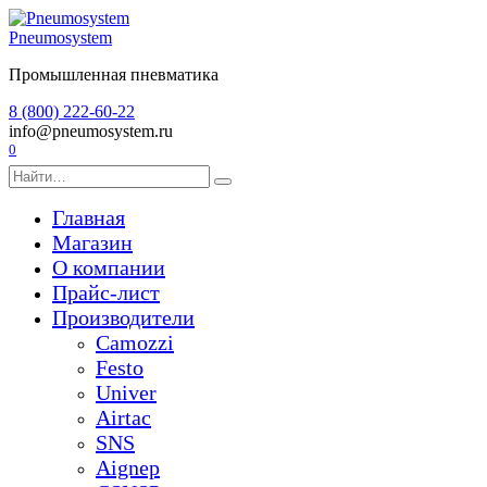
Перейти
к
Pneumosystem
содержанию
Промышленная пневматика
8 (800) 222-60-22
info@pneumosystem.ru
0
Search
for:
Главная
Магазин
О компании
Прайс-лист
Производители
Camozzi
Festo
Univer
Airtac
SNS
Aignep