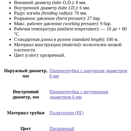
Внешний диаметр
(tube O.D.)
: 8 мм.
Внутренний диаметр
(tube I.D.)
: 6 мм.
Радус изгиба
(bending radius)
: 70 мм.
Разрывное давление
(burst pressure)
: 27 бар.
Макс. рабочее давление
(worki
ng pressure)
: 9 бар.
Рабочая температура
(ambient temperature)
: — 10 до + 60
°C.
Стандартная длина в рулоне
(standard length)
: 100 м.
Материал конструкции
(material)
: полиэтилен низкой
плотности.
Цвет
(color)
: прозрачный.
Наружный диаметр,
Пневмотрубки с наружним диаметром
мм
8 мм
Внутренний
Пневмотрубки с внутренним
диаметр, мм
диаметром 6 мм
Материал трубки
Полиэтилен (PE)
Цвет
Прозрачный