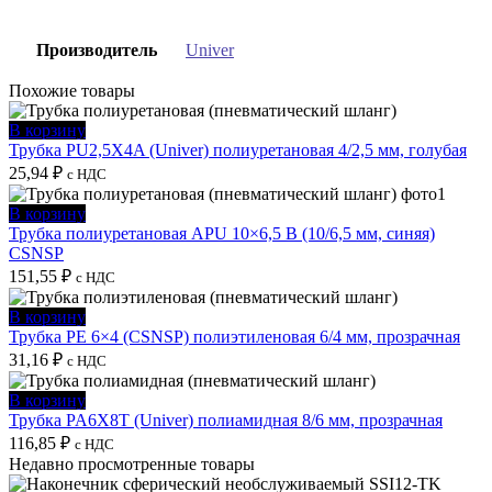
Производитель
Univer
Похожие товары
В корзину
Трубка PU2,5X4A (Univer) полиуретановая 4/2,5 мм, голубая
25,94
₽
с НДС
В корзину
Трубка полиуретановая APU 10×6,5 B (10/6,5 мм, синяя)
CSNSP
151,55
₽
с НДС
В корзину
Трубка PE 6×4 (CSNSP) полиэтиленовая 6/4 мм, прозрачная
31,16
₽
с НДС
В корзину
Трубка PA6X8T (Univer) полиамидная 8/6 мм, прозрачная
116,85
₽
с НДС
Недавно просмотренные товары