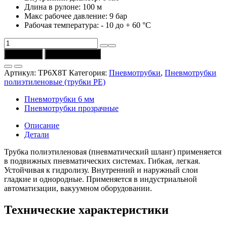
Длина в рулоне: 100 м
Макс рабочее давление: 9 бар
Рабочая температура: - 10 до + 60 °C
Количество
товара
В корзину
Купить в 1 клик
Трубка
TP6X8T
Артикул:
TP6X8T
Категория:
Пневмотрубки
,
Пневмотрубки
(Univer)
полиэтиленовые (трубки PE)
полиэтиленовая
8/6
Пневмотрубки 6 мм
мм,
Пневмотрубки прозрачные
прозрачная
Описание
Детали
Трубка полиэтиленовая (пневматический шланг) применяется
в подвижных пневматических системах. Гибкая, легкая.
Устойчивая к гидролизу. Внутренний и наружный слои
гладкие и однородные. Применяется в индустриальной
автоматизации, вакуумном оборудовании.
Технические характеристики