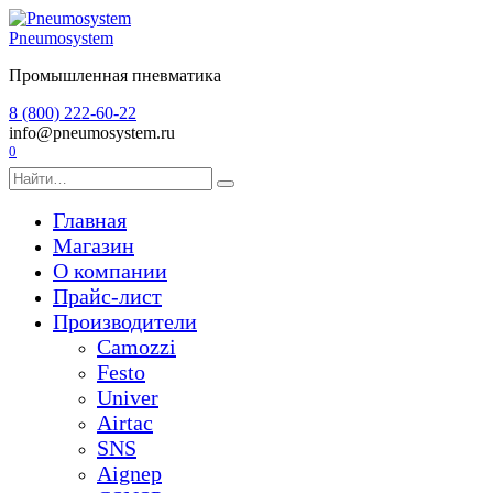
Перейти
к
Pneumosystem
содержанию
Промышленная пневматика
8 (800) 222-60-22
info@pneumosystem.ru
0
Search
for:
Главная
Магазин
О компании
Прайс-лист
Производители
Camozzi
Festo
Univer
Airtac
SNS
Aignep