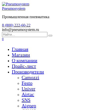
Перейти
к
Pneumosystem
содержанию
Промышленная пневматика
8 (800) 222-60-22
info@pneumosystem.ru
Search
for:
0
Главная
Магазин
О компании
Прайс-лист
Производители
Camozzi
Festo
Univer
Airtac
SNS
Aignep