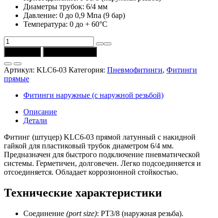
Диаметры трубок: 6/4 мм
Давление: 0 до 0,9 Мпа (9 бар)
Температура: 0 до + 60°C
Количество
товара
В корзину
Купить в 1 клик
Фитинг
KLC6-
Артикул:
KLC6-03
Категория:
Пневмофитинги
,
Фитинги
03
прямые
прямой
латунный
Фитинги наружные (с наружной резьбой)
(6x4;
РТ3/8)
Описание
CSNSP
Детали
Фитинг (штуцер) KLC6-03 прямой латунный с накидной
гайкой для пластиковый трубок диаметром 6/4 мм.
Предназначен для быстрого подключение пневматической
системы. Герметичен, долговечен. Легко подсоединяется и
отсоединяется. Обладает коррозионной стойкостью.
Технические характеристики
Соединение
(port size)
: РТ3/8 (наружная резьба).