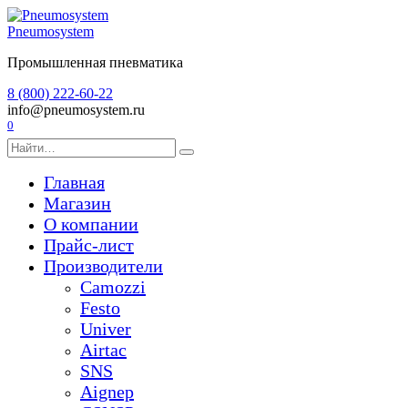
Перейти
к
Pneumosystem
содержанию
Промышленная пневматика
8 (800) 222-60-22
info@pneumosystem.ru
0
Search
for:
Главная
Магазин
О компании
Прайс-лист
Производители
Camozzi
Festo
Univer
Airtac
SNS
Aignep