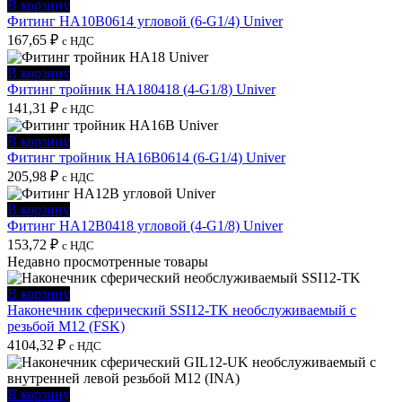
В корзину
Фитинг HA10B0614 угловой (6-G1/4) Univer
167,65
₽
с НДС
В корзину
Фитинг тройник HA180418 (4-G1/8) Univer
141,31
₽
с НДС
В корзину
Фитинг тройник HA16B0614 (6-G1/4) Univer
205,98
₽
с НДС
В корзину
Фитинг HA12B0418 угловой (4-G1/8) Univer
153,72
₽
с НДС
Недавно просмотренные товары
В корзину
Наконечник сферический SSI12-TK необслуживаемый с
резьбой M12 (FSK)
4104,32
₽
с НДС
В корзину