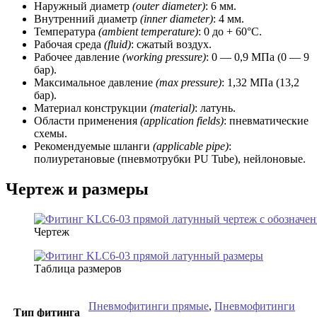
Наружный диаметр
(outer diameter)
: 6 мм.
Внутренний диаметр
(inner diameter)
: 4 мм.
Температура
(ambient temperature)
: 0 до + 60°C.
Рабочая среда
(fluid)
: сжатый воздух.
Рабочее давление
(working
pressure)
: 0 — 0,9 МПа (0 — 9
бар).
Максимальное давление
(max pressure)
: 1,32 МПа (13,2
бар).
Материал конструкции
(material)
: латунь.
Области применения
(application fields)
: пневматические
схемы.
Рекомендуемые шланги
(applicable pipe)
:
полиуретановые (пневмотрубки PU Tube), нейлоновые.
Чертеж и размеры
Чертеж
Таблица размеров
Пневмофитинги прямые
,
Пневмофитинги
Тип фитинга