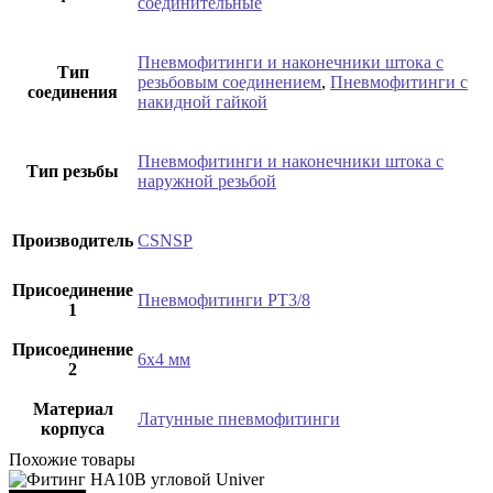
соединительные
Пневмофитинги и наконечники штока с
Тип
резьбовым соединением
,
Пневмофитинги с
соединения
накидной гайкой
Пневмофитинги и наконечники штока с
Тип резьбы
наружной резьбой
Производитель
CSNSP
Присоединение
Пневмофитинги PT3/8
1
Присоединение
6х4 мм
2
Материал
Латунные пневмофитинги
корпуса
Похожие товары